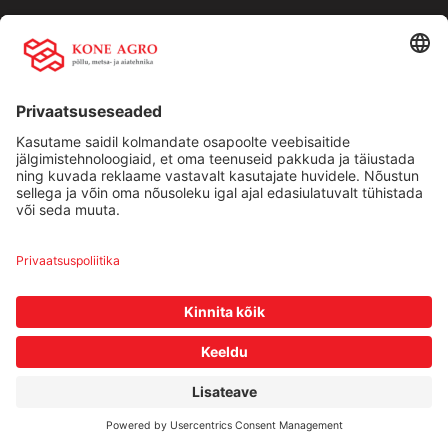
info@koneagro.ee
Liisingu info:
Swedbank
LHV
SEB
Bigbank
Holm Bank
Kiirlingid:
Ettevõttest
Teenused
Traktorid
Uudised