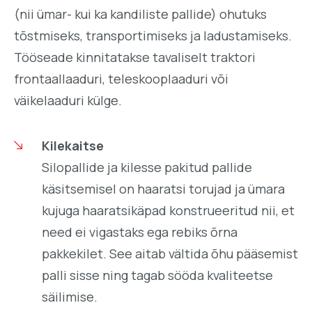
(nii ümar- kui ka kandiliste pallide) ohutuks
tõstmiseks, transportimiseks ja ladustamiseks.
Tööseade kinnitatakse tavaliselt traktori
frontaallaaduri, teleskooplaaduri või
väikelaaduri külge.
Kilekaitse
Silopallide ja kilesse pakitud pallide
käsitsemisel on haaratsi torujad ja ümara
kujuga haaratsikäpad konstrueeritud nii, et
need ei vigastaks ega rebiks õrna
pakkekilet. See aitab vältida õhu pääsemist
palli sisse ning tagab sööda kvaliteetse
säilimise.