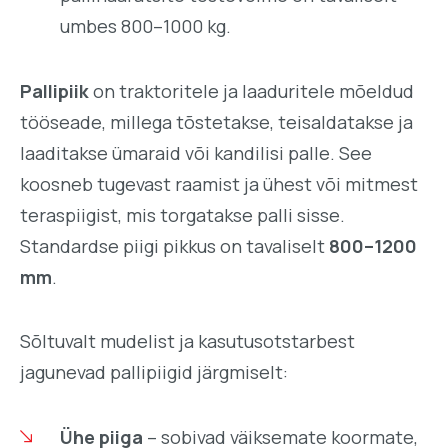
umbes 800–1000 kg.
Pallipiik
on traktoritele ja laaduritele mõeldud
tööseade, millega tõstetakse, teisaldatakse ja
laaditakse ümaraid või kandilisi palle. See
koosneb tugevast raamist ja ühest või mitmest
teraspiigist, mis torgatakse palli sisse.
Standardse piigi pikkus on tavaliselt
800–1200
mm
.
Sõltuvalt mudelist ja kasutusotstarbest
jagunevad pallipiigid järgmiselt:
Ühe piiga
– sobivad väiksemate koormate,