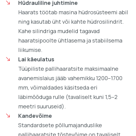
Hüdrauliline juhtimine
Haarats töötab masina hüdrosüsteemi abil
ning kasutab üht või kahte hüdrosilindrit.
Kahe silindriga mudelid tagavad
haaratsipoolte ühtlasema ja stabiilsema
liikumise.
Lai käeulatus
Tüüpiliste pallihaaratsite maksimaalne
avanemislaius jääb vahemikku 1200–1700
mm, võimaldades käsitseda eri
läbimõõduga rulle (tavaliselt kuni 1,5–2
meetri suuruseid).
Kandevõime
Standardsete põllumajanduslike
pallihaaratsite tõstevõime on tavaliselt