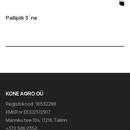
Pallipiik 3`ne
KONE AGRO OÜ
Registrikood: 16532288
KMKR nr EE102512917
Männiku tee 104, 11216,Tallinn
+372 506 2352