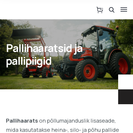
Pallihaaratsid ja
pallipiigid
Pallihaarats
on põllumajanduslik lisaseade,
mida kasutatakse heina-, silo- ja põhu pallide