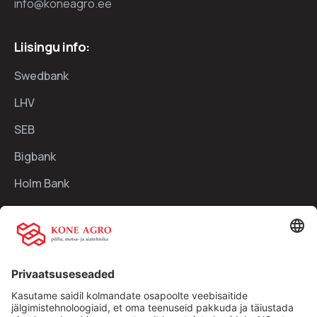
info@koneagro.ee
Liisingu info:
Swedbank
LHV
SEB
Bigbank
Holm Bank
Kiirlingid:
Ettevõttest
Teenused
Traktorid
Uudised
Kasutatud tehnika
Kontakt