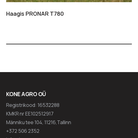
Haagis PRONAR T780
KONE AGRO OÜ
Registrikood: 16532288
KMKR nr EE102512917
Männiku tee 104, 11216,Tallinn
+372 506 2352