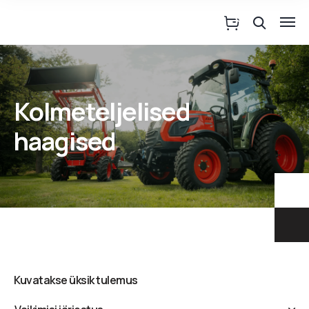
Kolmeteljelised
haagised
Kuvatakse üksik tulemus