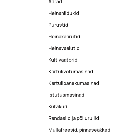
Adrad
Heinaniidukid
Purustid
Heinakaarutid
Heinavaalutid
Kultivaatorid
Kartulivõtumasinad
Kartulipanekumasinad
Istutusmasinad
Külvikud
Randaalid ja põllurullid
Mullafreesid, pinnaseäkked,