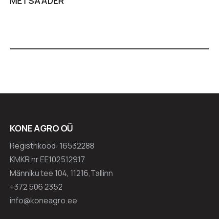
METSAADER
KONE AGRO OÜ
Registrikood: 16532288
KMKR nr EE102512917
Männiku tee 104, 11216,Tallinn
+372 506 2352
info@koneagro.ee