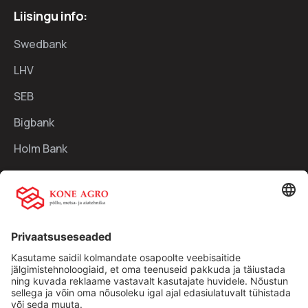
Liisingu info:
Swedbank
LHV
SEB
Bigbank
Holm Bank
Kiirlingid:
Ettevõttest
Teenused
Traktorid
Uudised
Kasutatud tehnika
Kontakt