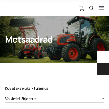
Metsaadrad
Kuvatakse üksik tulemus