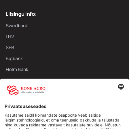
Liisingu info:
Swedbank
LHV
SEB
Bigbank
Holm Bank
Kiirlingid:
Ettevõttest
Teenused
Traktorid
Uudised
Kasutatud tehnika
Kontakt