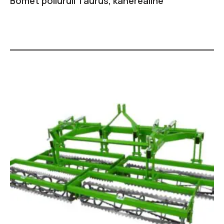
Bomet põllurull Taurus, kaherealine