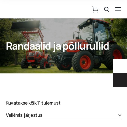
Randaalid ja põllurullid
Kuvatakse kõik 11 tulemust