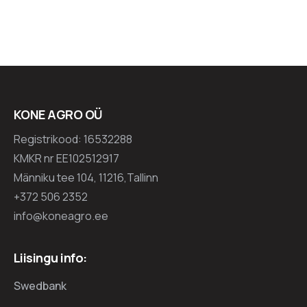
KONE AGRO OÜ
Registrikood: 16532288
KMKR nr EE102512917
Männiku tee 104, 11216,Tallinn
+372 506 2352
info@koneagro.ee
Liisingu info:
Swedbank