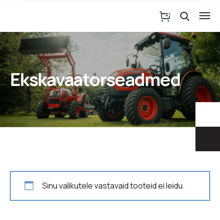
Ekskavaatorseadmed
Sinu valikutele vastavaid tooteid ei leidu.