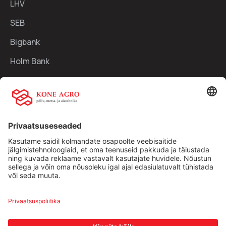
LHV
SEB
Bigbank
Holm Bank
Kiirlingid:
Ettevõttest
Teenused
Traktorid
Uudised
Kasutatud tehnika
Kontakt
Facebook
Instagram