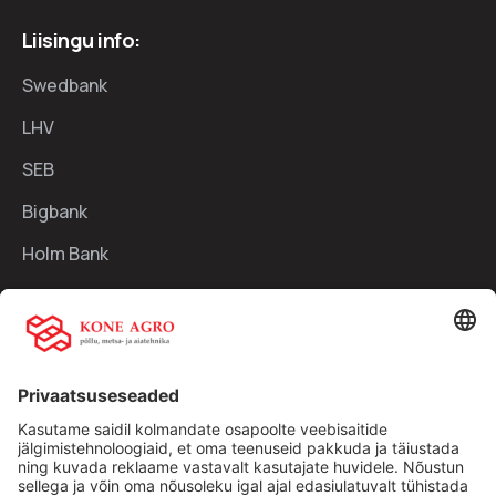
Liisingu info:
Swedbank
LHV
SEB
Bigbank
Holm Bank
Kiirlingid:
Ettevõttest
Teenused
Traktorid
Uudised
Kasutatud tehnika
Kontakt