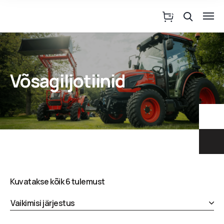
Võsagiljotiinid
Kuvatakse kõik 6 tulemust