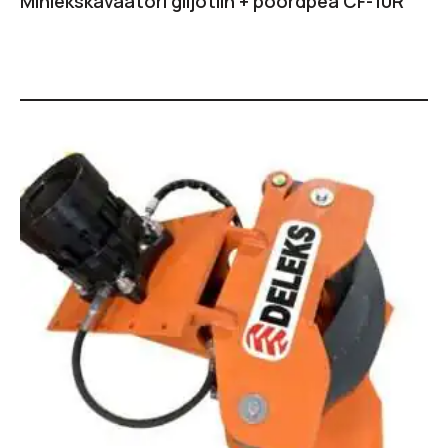
Miniekskavaatori giljotiin + pöördpea CF-10R