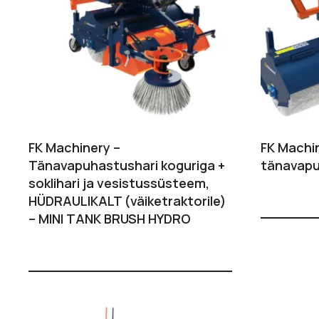
FK Machinery –
FK Machi
Tänavapuhastushari koguriga +
tänavapu
soklihari ja vesistussüsteem,
HÜDRAULIKALT (väiketraktorile)
– MINI TANK BRUSH HYDRO