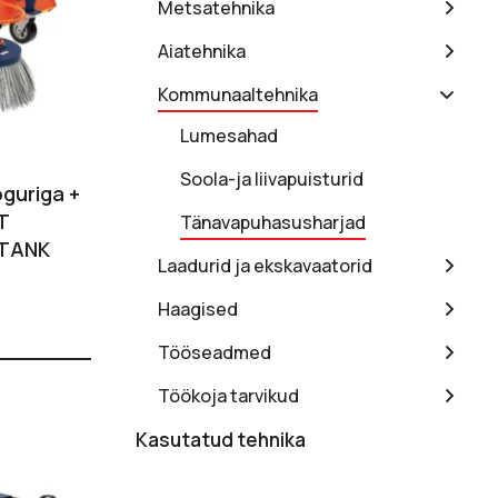
Metsatehnika
Aiatehnika
Kommunaaltehnika
Lumesahad
Soola-ja liivapuisturid
guriga +
T
Tänavapuhasusharjad
I TANK
Laadurid ja ekskavaatorid
Haagised
Tööseadmed
Töökoja tarvikud
Kasutatud tehnika