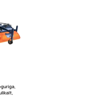
guriga,
likalt,