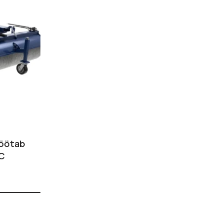
töötab
IC