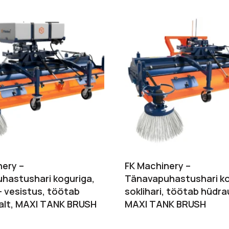
nery –
FK Machinery –
hastushari koguriga,
Tänavapuhastushari ko
 + vesistus, töötab
soklihari, töötab hüdrau
kalt, MAXI TANK BRUSH
MAXI TANK BRUSH