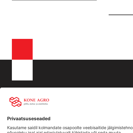
KONE AGRO OÜ
Liisingu info:
Kiirling
Registrikood: 16532288
Swedbank
Ettevõtt
KMKR nr EE102512917
LHV
Traktori
Männiku tee 104, 11216,Tallinn
SEB
Kasutat
+372 506 2352