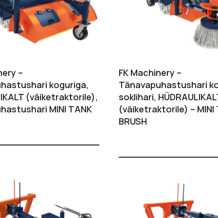
nery –
FK Machinery –
hastushari koguriga,
Tänavapuhastushari ko
KALT (väiketraktorile),
soklihari, HÜDRAULIKAL
hastushari MINI TANK
(väiketraktorile) – MIN
BRUSH