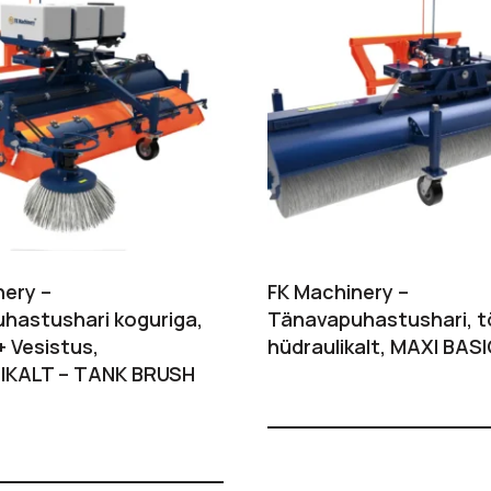
nery –
FK Machinery –
hastushari koguriga,
Tänavapuhastushari, 
+ Vesistus,
hüdraulikalt, MAXI BAS
IKALT – TANK BRUSH