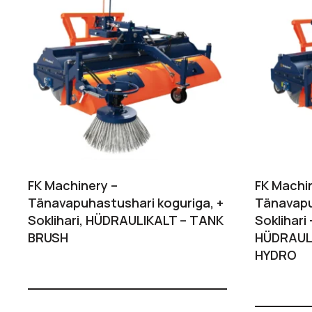
FK Machinery –
FK Machi
Tänavapuhastushari koguriga, +
Tänavapu
Soklihari, HÜDRAULIKALT – TANK
Soklihari 
BRUSH
HÜDRAUL
HYDRO