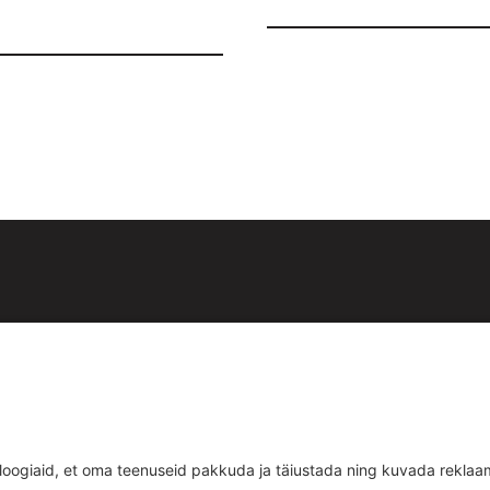
id:
est
Teenused
d
Uudised
ud
Kontakt