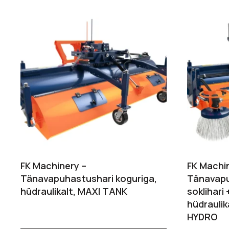
FK Machinery –
FK Machi
Tänavapuhastushari koguriga,
Tänavapu
hüdraulikalt, MAXI TANK
soklihari
hüdrauli
HYDRO