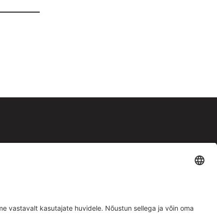
Facebook
Instagram
Müügitingimused
|
Privaatsuspoliitika