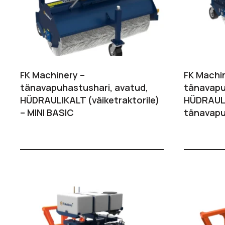
FK Machinery –
FK Machi
tänavapuhastushari, avatud,
tänavapu
HÜDRAULIKALT (väiketraktorile)
HÜDRAULI
– MINI BASIC
tänavapu