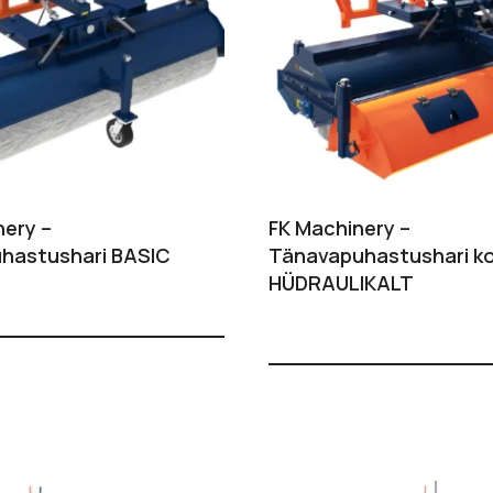
nery –
FK Machinery –
hastushari BASIC
Tänavapuhastushari ko
HÜDRAULIKALT