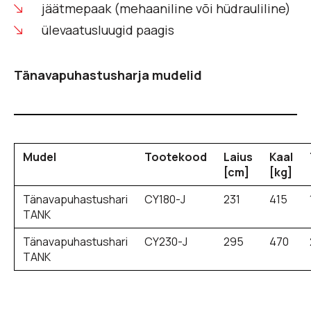
jäätmepaak (mehaaniline või hüdrauliline)
ülevaatusluugid paagis
Tänavapuhastusharja mudelid
Mudel
Tootekood
Laius
Kaal
[cm]
[kg]
Tänavapuhastushari
CY180-J
231
415
TANK
Tänavapuhastushari
CY230-J
295
470
TANK