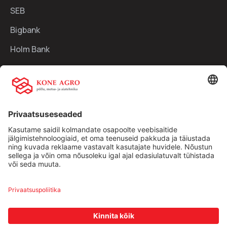
SEB
Bigbank
Holm Bank
Kiirlingid:
Ettevõttest
Teenused
Traktorid
Uudised
Kasutatud tehnika
Kontakt
Facebook
Instagram
Müügitingimused
|
Privaatsuspoliitika