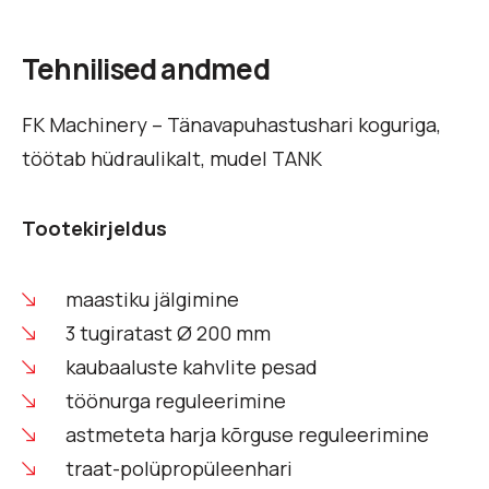
Tehnilised andmed
FK Machinery – Tänavapuhastushari koguriga,
töötab hüdraulikalt, mudel TANK
Tootekirjeldus
maastiku jälgimine
3 tugiratast Ø 200 mm
kaubaaluste kahvlite pesad
töönurga reguleerimine
astmeteta harja kõrguse reguleerimine
traat-polüpropüleenhari