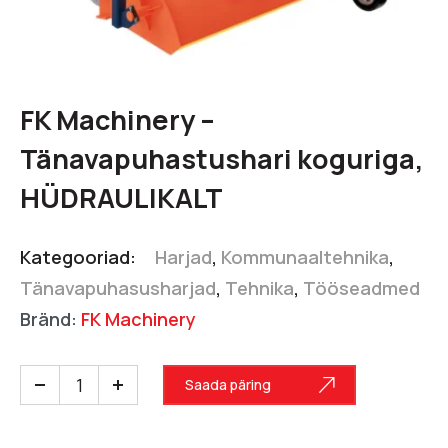
FK Machinery –
Tänavapuhastushari koguriga,
HÜDRAULIKALT
Kategooriad:
Harjad
,
Kommunaaltehnika
,
Tänavapuhasusharjad
,
Tehnika
,
Tööseadmed
Bränd:
FK Machinery
Saada päring