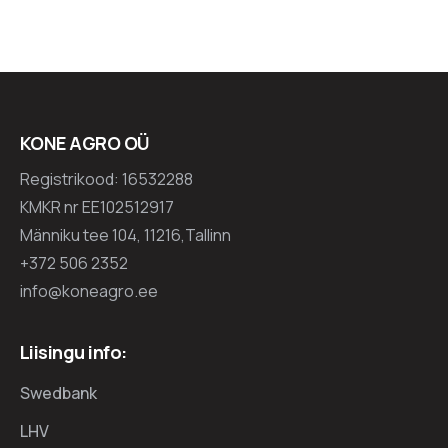
KONE AGRO OÜ
Registrikood: 16532288
KMKR nr EE102512917
Männiku tee 104, 11216,Tallinn
+372 506 2352
info@koneagro.ee
Liisingu info:
Swedbank
LHV