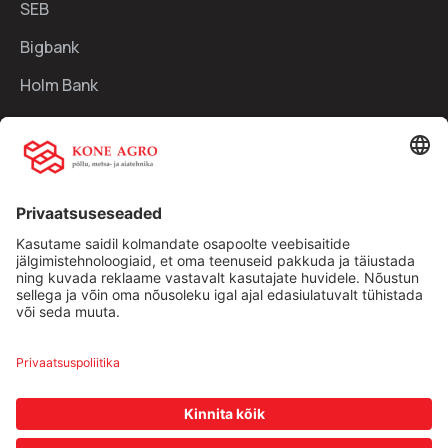
SEB
Bigbank
Holm Bank
Kiirlingid:
Ettevõttest
Teenused
Traktorid
Uudised
Kasutatud tehnika
Kontakt
Facebook
Instagram
Müügitingimused
|
Privaatsuspoliitika