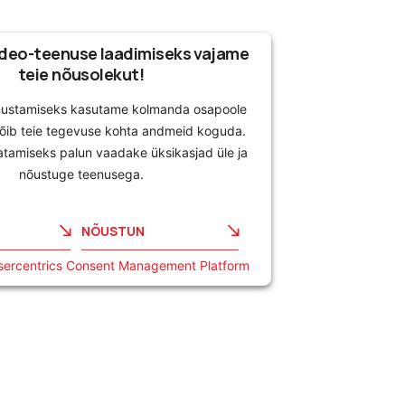
deo-teenuse laadimiseks vajame
teie nõusolekut!
nustamiseks kasutame kolmanda osapoole
võib teie tegevuse kohta andmeid koguda.
atamiseks palun vaadake üksikasjad üle ja
nõustuge teenusega.
NÕUSTUN
sercentrics Consent Management Platform