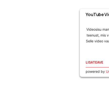
YouTube Vi
Videosisu ma
teenust, mis 
Selle video va
LISATEAVE
powered by
U