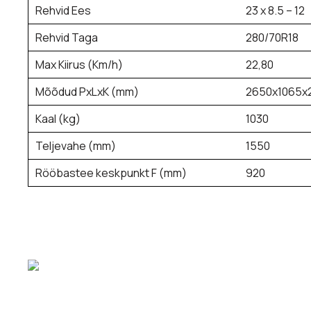
Rehvid Ees
23 x 8.5 – 12
Rehvid Taga
280/70R18
Max Kiirus (Km/h)
22,80
Mõõdud PxLxK (mm)
2650x1065x
Kaal (kg)
1030
Teljevahe (mm)
1550
Rööbastee keskpunkt F (mm)
920