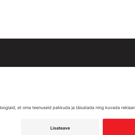
id:
est
Teenused
d
Uudised
ud
Kontakt