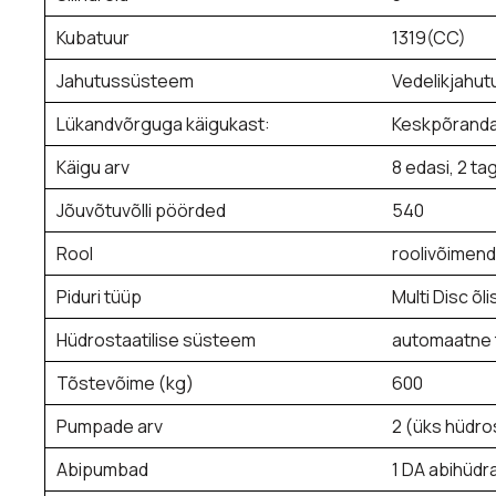
Kubatuur
1319(CC)
Jahutussüsteem
Vedelikjahu
Lükandvõrguga käigukast:
Keskpõranda
Käigu arv
8 edasi, 2 ta
Jõuvõtuvõlli pöörded
540
Rool
roolivõimend
Piduri tüüp
Multi Disc õli
Hüdrostaatilise süsteem
automaatne 
Tõstevõime (kg)
600
Pumpade arv
2 (üks hüdros
Abipumbad
1 DA abihüdr