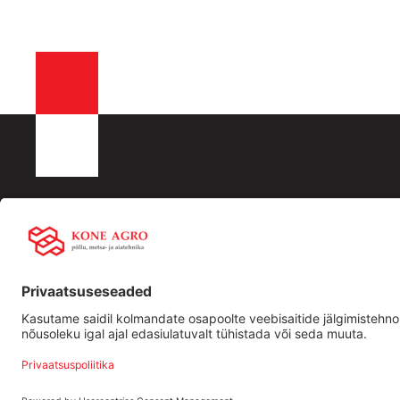
KONE AGRO OÜ
Liisingu info:
Kiirling
Registrikood: 16532288
Swedbank
Ettevõtt
KMKR nr EE102512917
LHV
Traktori
Männiku tee 104, 11216,Tallinn
SEB
Kasutat
+372 506 2352
tehnika
info@koneagro.ee
Bigbank
Holm Bank