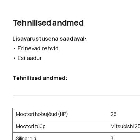
Tehnilised andmed
Lisavarustusena saadaval:
• Erinevad rehvid
• Esilaadur
Tehnilised andmed:
Mootori hobujõud (HP)
25
Mootori tüüp
Mitsubishi 2
Silindreid
3