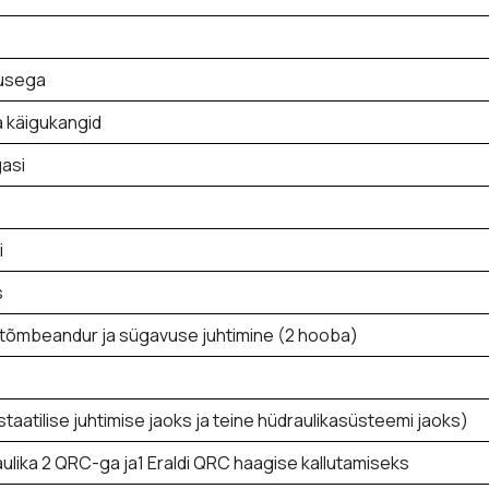
tusega
 käigukangid
gasi
i
s
tõmbeandur ja sügavuse juhtimine (2 hooba)
taatilise juhtimise jaoks ja teine hüdraulikasüsteemi jaoks)
aulika 2 QRC-ga ja1 Eraldi QRC haagise kallutamiseks