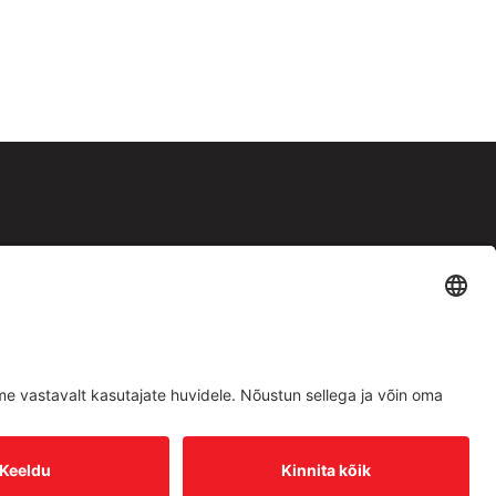
Facebook
Instagram
Müügitingimused
|
Privaatsuspoliitika