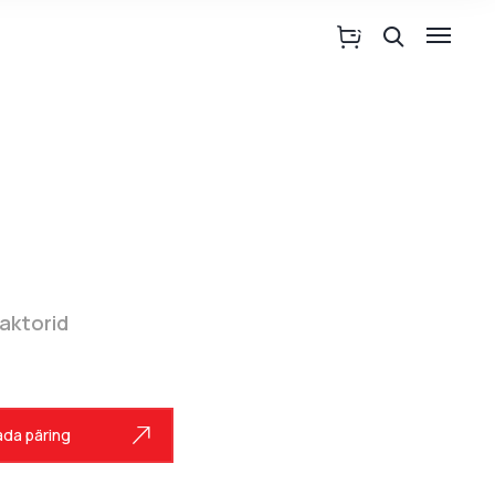
aktorid
da päring