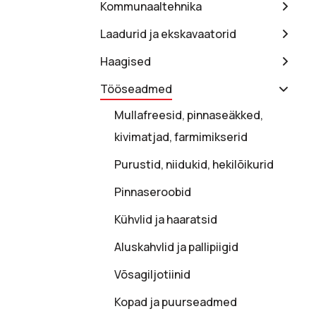
Kommunaaltehnika
Laadurid ja ekskavaatorid
Haagised
Tööseadmed
Mullafreesid, pinnaseäkked,
kivimatjad, farmimikserid
Purustid, niidukid, hekilõikurid
Pinnaseroobid
Kühvlid ja haaratsid
Aluskahvlid ja pallipiigid
Võsagiljotiinid
Kopad ja puurseadmed