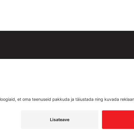
id:
est
Teenused
d
Uudised
ud
Kontakt