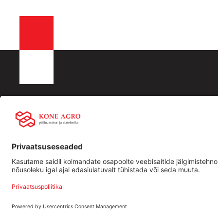
KONE AGRO OÜ
Liisingu info:
Kiirling
Registrikood: 16532288
Swedbank
Ettevõtt
KMKR nr EE102512917
LHV
Traktori
Männiku tee 104, 11216,Tallinn
SEB
Kasutat
+372 506 2352
tehnika
info@koneagro.ee
Bigbank
Holm Bank