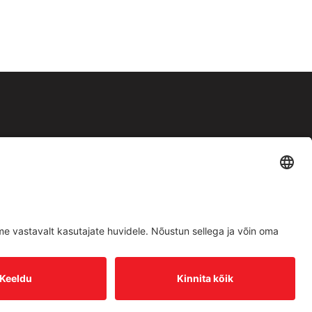
Facebook
Instagram
Müügitingimused
|
Privaatsuspoliitika