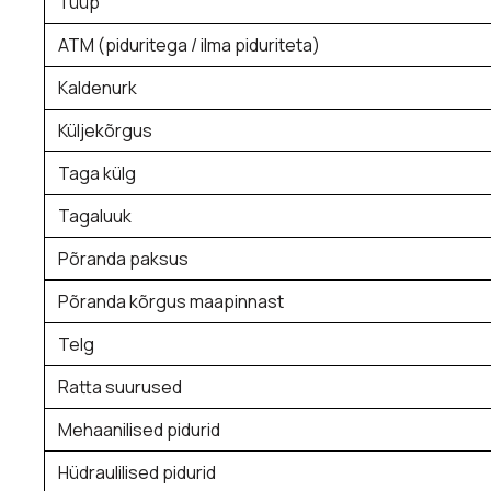
Tüüp
ATM (piduritega / ilma piduriteta)
Kaldenurk
Küljekõrgus
Taga külg
Tagaluuk
Põranda paksus
Põranda kõrgus maapinnast
Telg
Ratta suurused
Mehaanilised pidurid
Hüdraulilised pidurid