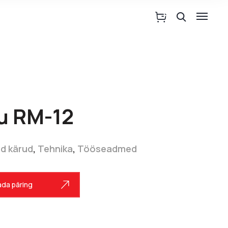
ru RM-12
ad kärud
,
Tehnika
,
Tööseadmed
da päring