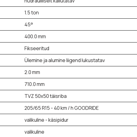
hüdrauliliselt kallutatav
1.5 ton
45°
400.0 mm
Fikseeritud
Ülemine ja alumine liigend lukustatav
2.0 mm
710.0 mm
TVZ 50x50 täisriba
205/65 R15 - 40 km / h GOODRIDE
valikuline - käsipidur
valikuline