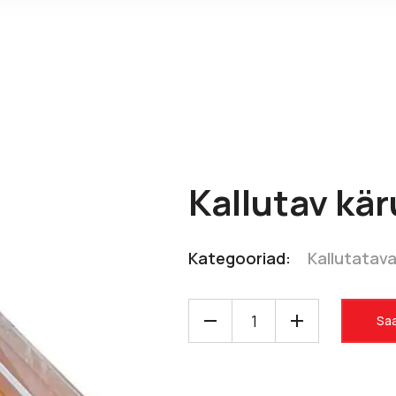
Kallutav kä
Kategooriad:
Kallutatav
Saa