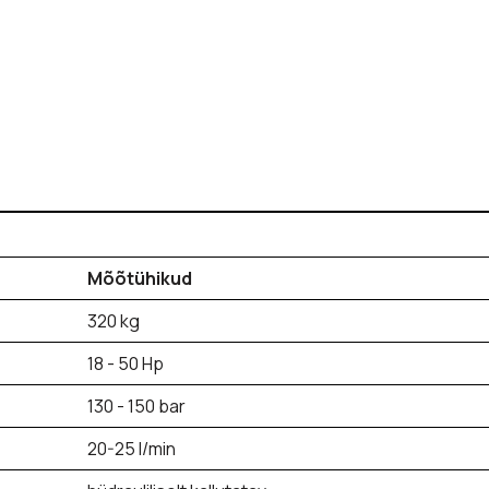
Mõõtühikud
320 kg
18 - 50 Hp
130 - 150 bar
20-25 l/min