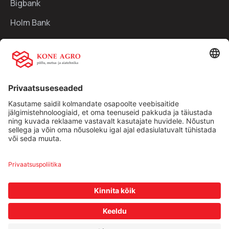
Bigbank
Holm Bank
Kiirlingid:
Ettevõttest
Teenused
Traktorid
Uudised
Kasutatud tehnika
Kontakt
Facebook
Instagram
Müügitingimused
|
Privaatsuspoliitika