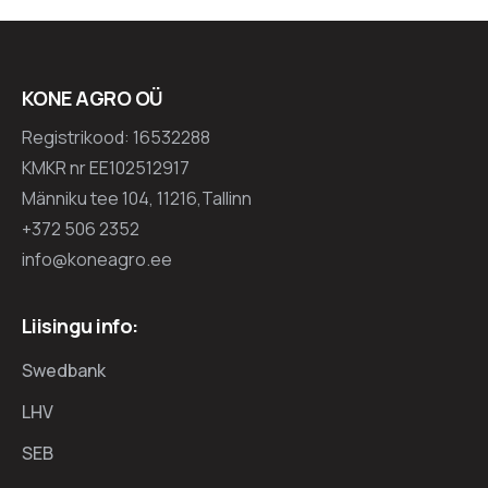
KONE AGRO OÜ
Registrikood: 16532288
KMKR nr EE102512917
Männiku tee 104, 11216,Tallinn
+372 506 2352
info@koneagro.ee
Liisingu info:
Swedbank
LHV
SEB