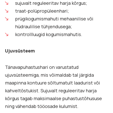
sujuvalt reguleeritav harja kõrgus;
traat-polüpropüleenhari;
prügikogumismahuti mehaanilise või
hüdraulilise tühjendusega;
kontrollluugid kogumismahutis.
Ujuvsüsteem
Tänavapuhastushari on varustatud
ujuvsüsteemiga, mis võimaldab tal järgida
maapinna kontuure sõltumatult laadurist või
kahveltõstukist. Sujuvalt reguleeritav harja
kõrgus tagab maksimaalse puhastustõhususe
ning vähendab tööosade kulumist.