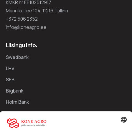
KMKR nr EE102512917
Männiku tee 104, 11216,Tallinn
+372 506 2352
info@koneagro.ee
Liisingu info:
Swedbank
LHV
SEB
Bigbank
Holm Bank
Kiirlingid: