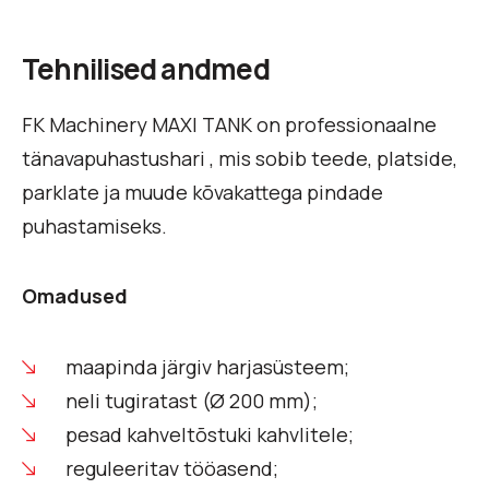
Tehnilised andmed
FK Machinery MAXI TANK on professionaalne
tänavapuhastushari , mis sobib teede, platside,
parklate ja muude kõvakattega pindade
puhastamiseks.
Omadused
maapinda järgiv harjasüsteem;
neli tugiratast (Ø 200 mm);
pesad kahveltõstuki kahvlitele;
reguleeritav tööasend;