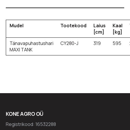
Mudel
Tootekood
Laius
Kaal
[cm]
[kg]
Tänavapuhastushari
CY280-J
319
595
MAXI TANK
KONE AGRO OÜ
Registrikood: 16532288