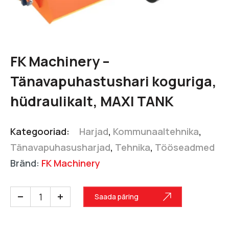
FK Machinery –
Tänavapuhastushari koguriga,
hüdraulikalt, MAXI TANK
Kategooriad:
Harjad
,
Kommunaaltehnika
,
Tänavapuhasusharjad
,
Tehnika
,
Tööseadmed
Bränd:
FK Machinery
Saada päring