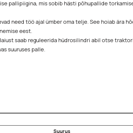
se pallipiigina, mis sobib hästi põhupallide torkamise
levad need töö ajal ümber oma telje. See hoiab ära h
runemise eest.
laiust saab reguleerida hüdrosilindri abil otse traktori
vas suuruses palle.
Suurus