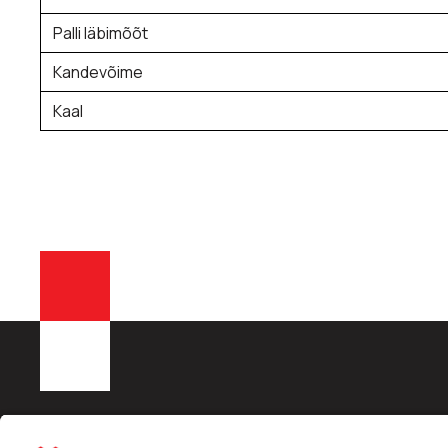
Palli läbimõõt
Kandevõime
Kaal
KONE AGRO OÜ
Liisingu info:
Kiirling