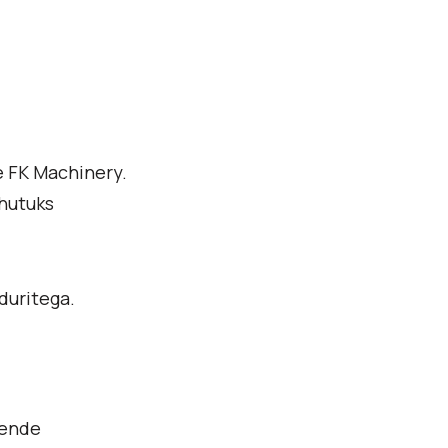
e FK Machinery.
ohutuks
duritega.
Nende