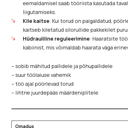
eemaldamisel saab tööriista kasutada tavali
liigutamiseks.
Kile kaitse
: Kui torud on paigaldatud, pöör
kaitseb kiletatud silorullide pakkekilet pu
Hüdrauliline reguleerimine
: Haaratsite töö
kabiinist, mis võimaldab haarata väga erine
– sobib mähitud pallidele ja põhupallidele
– suur töölaiuse vahemik
– töö ajal pöörlevad torud
– lihtne juurdepääs määrdeniplitele
Omadus