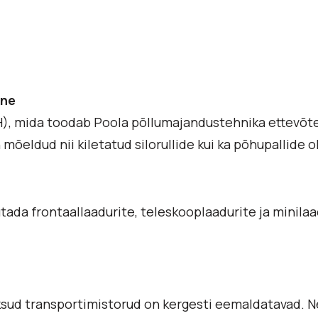
ine
H), mida toodab Poola põllumajandustehnika ettevõt
mõeldud nii kiletatud silorullide kui ka põhupallide 
tada frontaallaadurite, teleskooplaadurite ja minilaa
sud transportimistorud on kergesti eemaldatavad. 