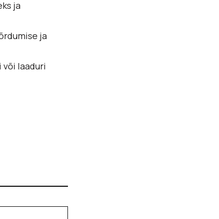
ks ja
õõrdumise ja
 või laaduri