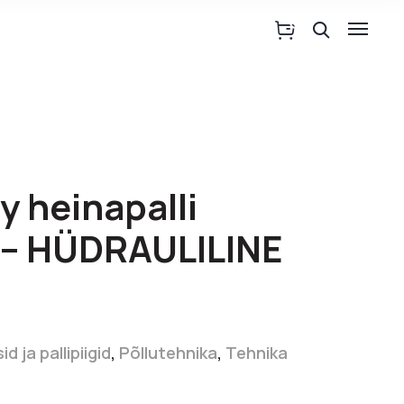
y heinapalli
 – HÜDRAULILINE
id ja pallipiigid
,
Põllutehnika
,
Tehnika