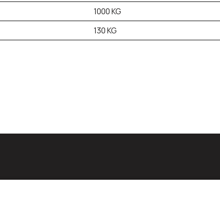
1000 KG
130 KG
id:
est
Teenused