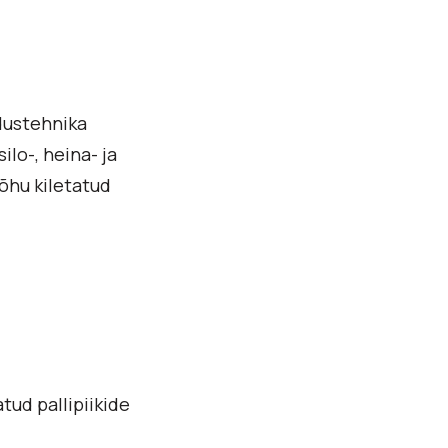
dustehnika
lo-, heina- ja
lõhu kiletatud
ud pallipiikide