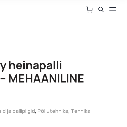
y heinapalli
 – MEHAANILINE
id ja pallipiigid
,
Põllutehnika
,
Tehnika