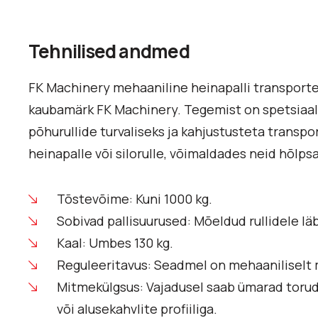
Tehnilised andmed
FK Machinery mehaaniline heinapalli transport
kaubamärk FK Machinery. Tegemist on spetsiaals
põhurullide turvaliseks ja kahjustusteta transpo
heinapalle või silorulle, võimaldades neid hõlpsal
Tõstevõime: Kuni 1000 kg.
Sobivad pallisuurused: Mõeldud rullidele läb
Kaal: Umbes 130 kg.
Reguleeritavus: Seadmel on mehaaniliselt 
Mitmekülgsus: Vajadusel saab ümarad torud 
või alusekahvlite profiiliga.