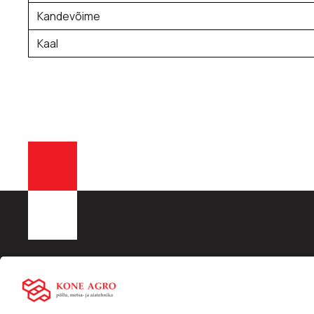
Kandevõime
Kaal
KONE AGRO OÜ
Liisingu info:
Kiirling
Registrikood: 16532288
Swedbank
Ettevõtt