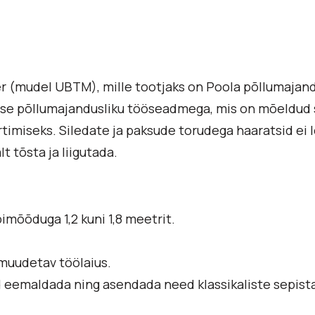
er (mudel UBTM), mille tootjaks on Poola põllumajan
e põllumajandusliku tööseadmega, mis on mõeldud si
rtimiseks. Siledate ja paksude torudega haaratsid ei 
t tõsta ja liigutada.
imõõduga 1,2 kuni 1,8 meetrit.
muudetav töölaius.
eemaldada ning asendada need klassikaliste sepistat