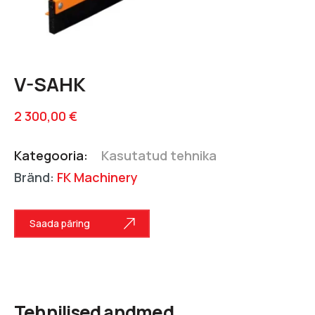
V-SAHK
2 300,00
€
Kategooria:
Kasutatud tehnika
Bränd:
FK Machinery
Saada päring
Tehnilised andmed