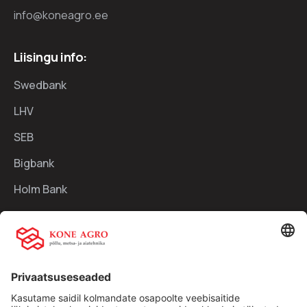
info@koneagro.ee
Liisingu info:
Swedbank
LHV
SEB
Bigbank
Holm Bank
Kiirlingid:
Ettevõttest
Teenused
Traktorid
Uudised