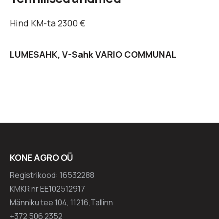
Hind KM-ta 2300 €
LUMESAHK, V-Sahk VARIO COMMUNAL
KONE AGRO OÜ
Registrikood: 16532288
KMKR nr EE102512917
Männiku tee 104, 11216,Tallinn
+372 506 2352