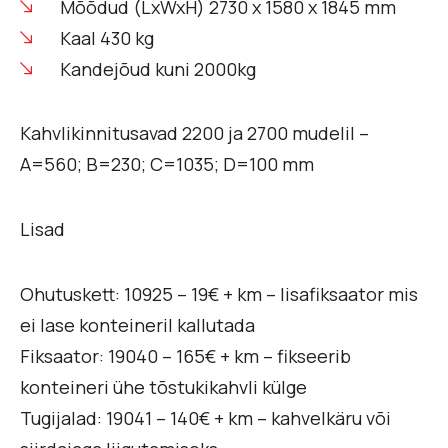
Mõõdud (LxWxH) 2730 x 1580 x 1845 mm
Kaal 430 kg
Kandejõud kuni 2000kg
Kahvlikinnitusavad 2200 ja 2700 mudelil –
A=560; B=230; C=1035; D=100 mm
Lisad
Ohutuskett: 10925 – 19€ + km – lisafiksaator mis
ei lase konteineril kallutada
Fiksaator: 19040 – 165€ + km – fikseerib
konteineri ühe tõstukikahvli külge
Tugijalad: 19041 – 140€ + km – kahvelkäru või