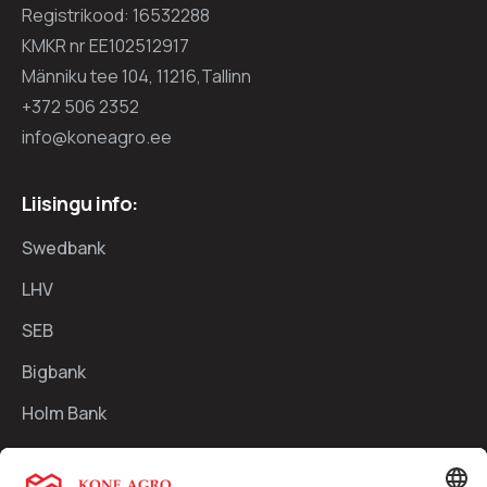
Registrikood: 16532288
KMKR nr EE102512917
Männiku tee 104, 11216,Tallinn
+372 506 2352
info@koneagro.ee
Liisingu info:
Swedbank
LHV
SEB
Bigbank
Holm Bank
Kiirlingid: