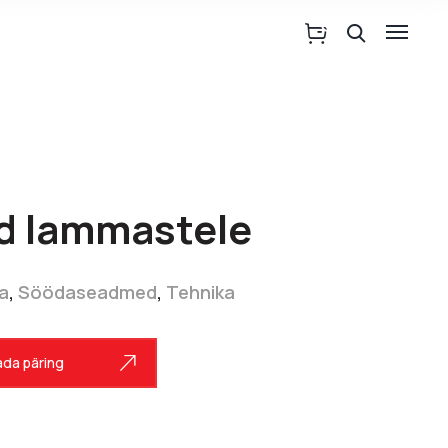
d lammastele
ka
,
Söödaseadmed
,
Tehnika
da päring