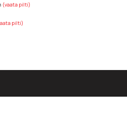
m
(vaata pilti)
aata pilti)
id:
est
Teenused
d
Uudised