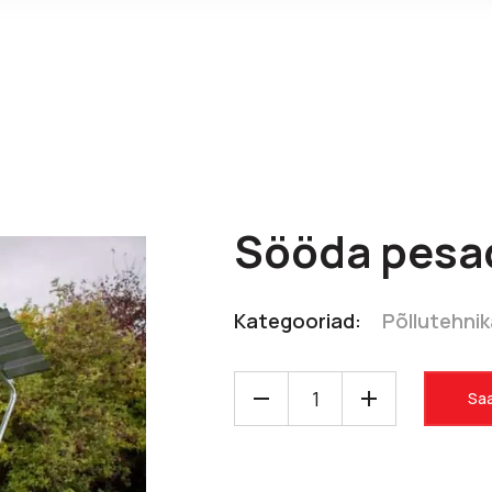
Sööda pesa
Kategooriad:
Põllutehni
Saa