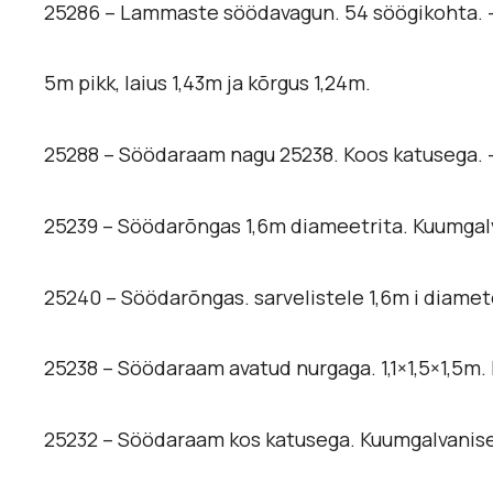
25286 – Lammaste söödavagun. 54 söögikohta. 
5m pikk, laius 1,43m ja kõrgus 1,24m.
25288 – Söödaraam nagu 25238. Koos katusega.
25239 – Söödarõngas 1,6m diameetrita. Kuumgal
25240 – Söödarõngas. sarvelistele 1,6m i diame
25238 – Söödaraam avatud nurgaga. 1,1×1,5×1,5m
25232 – Söödaraam kos katusega. Kuumgalvanise