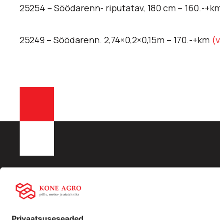
25254 – Söödarenn- riputatav, 180 cm – 160.-+k
25249 – Söödarenn. 2,74×0,2×0,15m – 170.-+km
(v
KONE AGRO OÜ
Liisingu info:
Kiirling
Registrikood: 16532288
Swedbank
Ettevõtt
KMKR nr EE102512917
LHV
Traktori