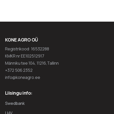
KONE AGRO OÜ
Registrikood: 16532288
KMKR nr EE102512917
Männiku tee 104, 11216,Tallinn
+372 506 2352
info@koneagro.ee
Liisingu info:
Swedbank
LHV