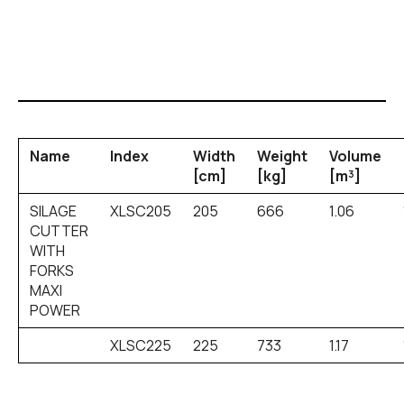
Name
Index
Width
Weight
Volume
[cm]
[kg]
[m³]
SILAGE
XLSC205
205
666
1.06
CUTTER
WITH
FORKS
MAXI
POWER
XLSC225
225
733
1.17