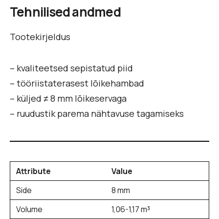
Tehnilised andmed
Tootekirjeldus
– kvaliteetsed sepistatud piid
– tööriistaterasest lõikehambad
– küljed ≠ 8 mm lõikeservaga
– ruudustik parema nähtavuse tagamiseks
Attribute
Value
Side
8 mm
Volume
1,06-1,17 m³