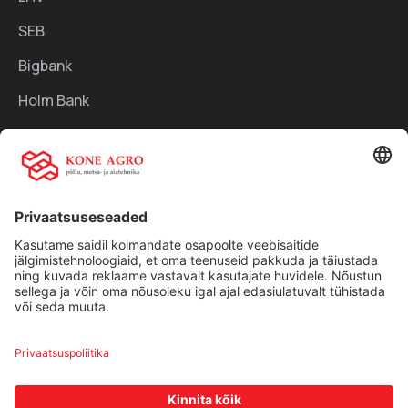
SEB
Bigbank
Holm Bank
Kiirlingid:
Ettevõttest
Teenused
Traktorid
Uudised
Kasutatud tehnika
Kontakt
Facebook
Instagram