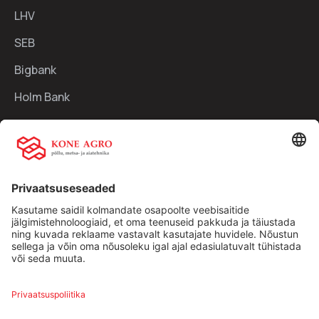
LHV
SEB
Bigbank
Holm Bank
Kiirlingid:
Ettevõttest
Teenused
Traktorid
Uudised
Kasutatud tehnika
Kontakt
Facebook
Instagram