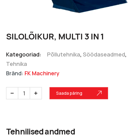
SILOLÕIKUR, MULTI 3 IN 1
Kategooriad:
Põllutehnika
,
Söödaseadmed
,
Tehnika
Bränd:
FK Machinery
Saada päring
Tehnilised andmed