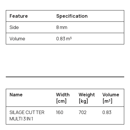
Feature
Specification
Side
8 mm
Volume
0.83 m³
Name
Width
Weight
Volume
[cm]
[kg]
[m³]
SILAGE CUTTER
160
702
0.83
MULTI 3 IN 1