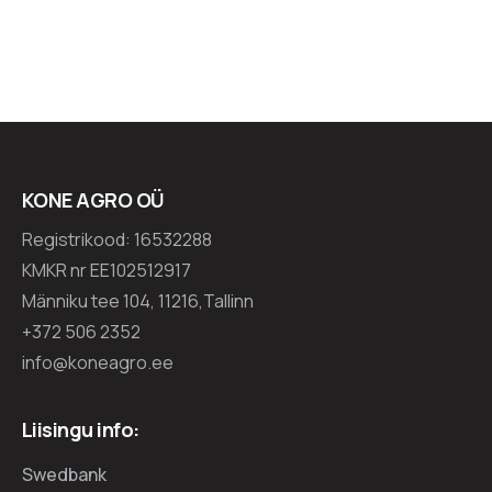
KONE AGRO OÜ
Registrikood: 16532288
KMKR nr EE102512917
Männiku tee 104, 11216,Tallinn
+372 506 2352
info@koneagro.ee
Liisingu info:
Swedbank