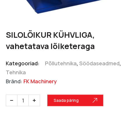
SILOLÕIKUR KÜHVLIGA,
vahetatava lõiketeraga
Kategooriad:
Põllutehnika
,
Söödaseadmed
,
Tehnika
Bränd:
FK Machinery
Saada päring