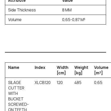
Attribute
Value
Side Thickness
8 MM
Volume
0,65-0,87 M³
Name
Index
Width
Weight
Volume
[cm]
[kg]
[m³]
SILAGE
XLCB120
120
485
0.65
CUTTER
WITH
BUCKET
SCREWED-
ON TEETH