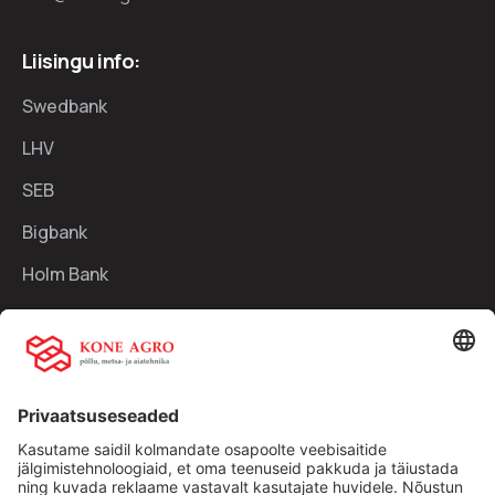
Liisingu info:
Swedbank
LHV
SEB
Bigbank
Holm Bank
Kiirlingid:
Ettevõttest
Teenused
Traktorid
Uudised
Kasutatud tehnika
Kontakt