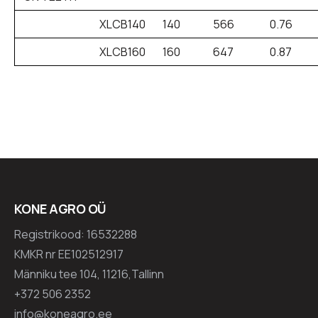
XLCB140
140
566
0.76
XLCB160
160
647
0.87
KONE AGRO OÜ
Registrikood: 16532288
KMKR nr EE102512917
Männiku tee 104, 11216,Tallinn
+372 506 2352
info@koneagro.ee