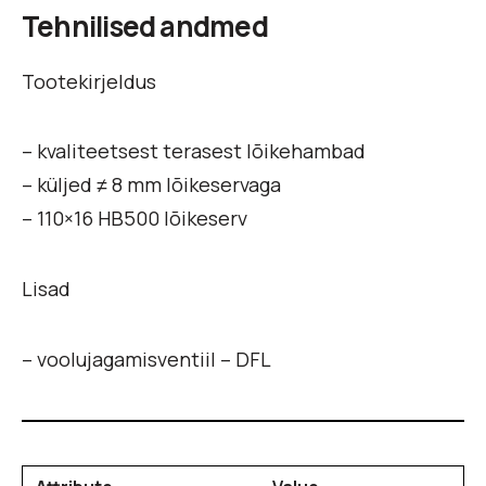
Tehnilised andmed
Tootekirjeldus
– kvaliteetsest terasest lõikehambad
– küljed ≠ 8 mm lõikeservaga
– 110×16 HB500 lõikeserv
Lisad
– voolujagamisventiil – DFL