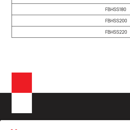
FBHSS180
FBHSS200
FBHSS220
KONE AGRO OÜ
Liisingu info:
Kiirling