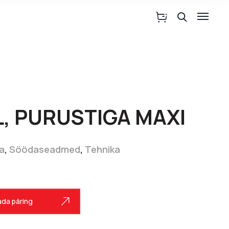
, PURUSTIGA MAXI
ka
,
Söödaseadmed
,
Tehnika
da päring