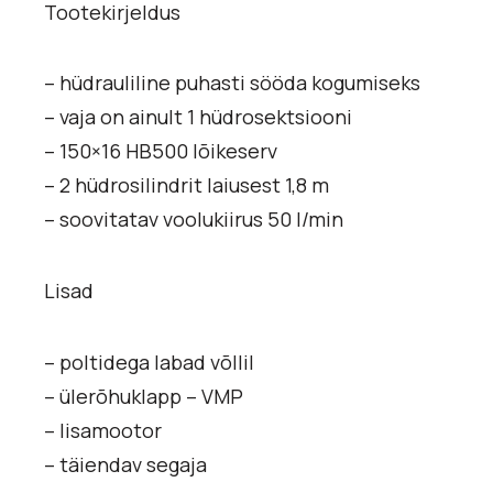
Tootekirjeldus
– hüdrauliline puhasti sööda kogumiseks
– vaja on ainult 1 hüdrosektsiooni
– 150×16 HB500 lõikeserv
– 2 hüdrosilindrit laiusest 1,8 m
– soovitatav voolukiirus 50 l/min
Lisad
– poltidega labad võllil
– ülerõhuklapp – VMP
– lisamootor
– täiendav segaja