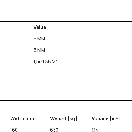
Value
6 MM
5 MM
1,14-1,56 M³
Width [cm]
Weight [kg]
Volume [m³]
160
630
1.14