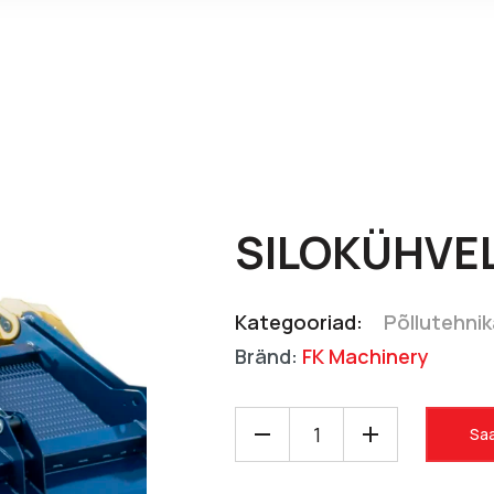
SILOKÜHVEL
Kategooriad:
Põllutehni
Bränd:
FK Machinery
Saa