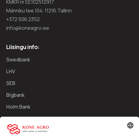
KMKR nr EE102512917
Männiku tee 104, 11216,Tallinn
+372 506 2352
info@koneagro.ee
Liisingu info:
Swedbank
LHV
SEB
Bigbank
Holm Bank
Kiirlingid:
Ettevõttest
Teenused