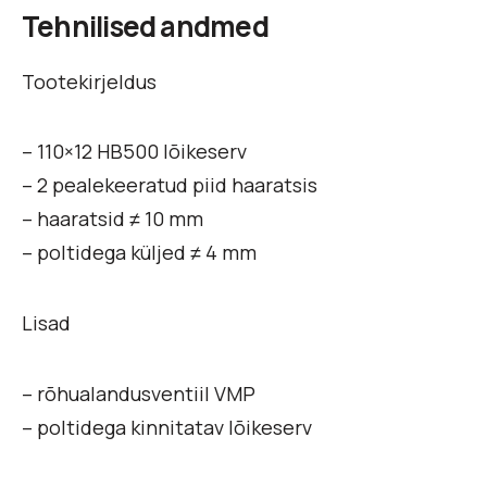
Tehnilised andmed
Tootekirjeldus
– 110×12 HB500 lõikeserv
– 2 pealekeeratud piid haaratsis
– haaratsid ≠ 10 mm
– poltidega küljed ≠ 4 mm
Lisad
– rõhualandusventiil VMP
– poltidega kinnitatav lõikeserv