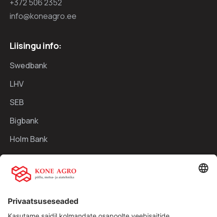
+372 506 2352
info@koneagro.ee
Liisingu info:
Swedbank
LHV
SEB
Bigbank
Holm Bank
Kiirlingid:
Ettevõttest
Teenused
Traktorid
Uudised