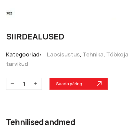
SIIRDEALUSED
Kategooriad:
Laosisustus
,
Tehnika
,
Töökoja
tarvikud
Saada päring
Tehnilised andmed