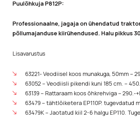
Puulõhkuja P812P:
Professionaalne, jagaja on ühendatud trakto
põllumajanduse kiirühendused. Halu pikkus 30-
Lisavarustus
63221- Veodiisel koos munakuga, 50mm – 2
63052 – Veodiisli pikendi kuni 185 cm. – 45
63139 – Rattaraam koos õhkrehviga – 290.-
63479 – tähtlõiketera EP110P. tugevdatud m
63479K – Jaotatud kiil 2-6 halgu EP110. Tu