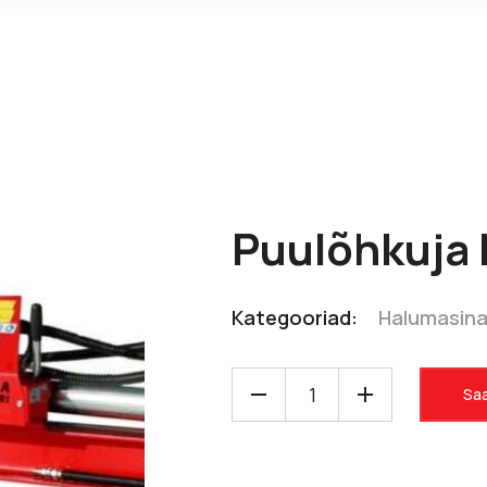
Puulõhkuja
Kategooriad:
Halumasin
Saa