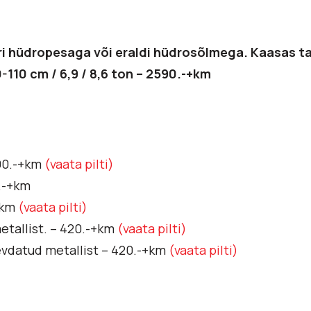
ri hüdropesaga või eraldi hüdrosõlmega. Kaasas ta
110 cm / 6,9 / 8,6 ton – 2590.-+km
90.-+km
(vaata pilti)
0.-+km
+km
(vaata pilti)
etallist. – 420.-+km
(vaata pilti)
gevdatud metallist – 420.-+km
(vaata pilti)