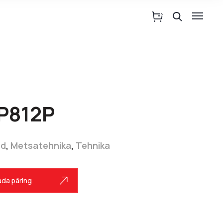
 P812P
ad
,
Metsatehnika
,
Tehnika
da päring