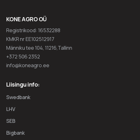
KONE AGRO OÜ
Registrikood: 16532288
KMKR nr EE102512917
Männiku tee 104, 11216,Tallinn
+372 506 2352
info@koneagro.ee
Liisingu info:
Swedbank
LHV
SEB
Bigbank