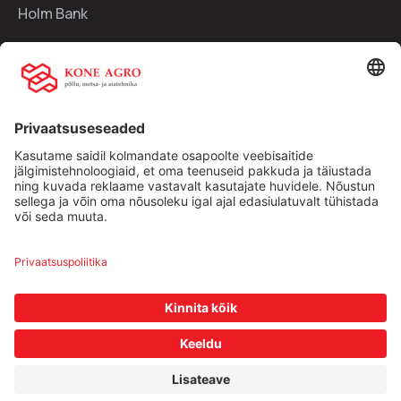
Holm Bank
Kiirlingid:
Ettevõttest
Teenused
Traktorid
Uudised
Kasutatud tehnika
Kontakt
Facebook
Instagram
Müügitingimused
|
Privaatsuspoliitika