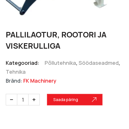
PALLILAOTUR, ROOTORI JA
VISKERULLIGA
Kategooriad:
Põllutehnika
,
Söödaseadmed
,
Tehnika
Bränd:
FK Machinery
Saada päring