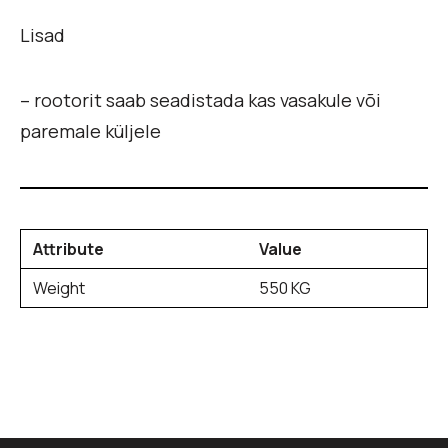
Lisad
– rootorit saab seadistada kas vasakule või
paremale küljele
Attribute
Value
Weight
550 KG