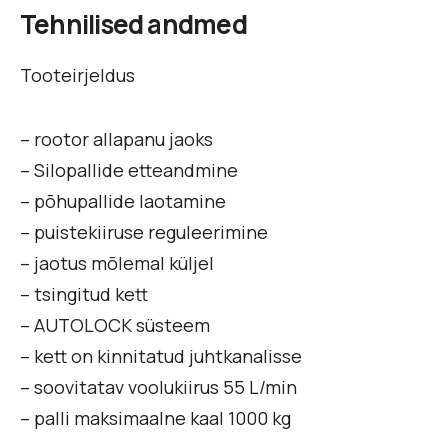
Tehnilised andmed
Tooteirjeldus
– rootor allapanu jaoks
– Silopallide etteandmine
– põhupallide laotamine
– puistekiiruse reguleerimine
– jaotus mõlemal küljel
– tsingitud kett
– AUTOLOCK süsteem
– kett on kinnitatud juhtkanalisse
– soovitatav voolukiirus 55 L/min
– palli maksimaalne kaal 1000 kg