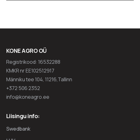
Platform
KONE AGRO OÜ
Registrikood: 16532288
KMKR nr EE102512917
Männiku tee 104, 11216,Tallinn
+372 506 2352
info@koneagro.ee
Liisingu info:
Swedbank