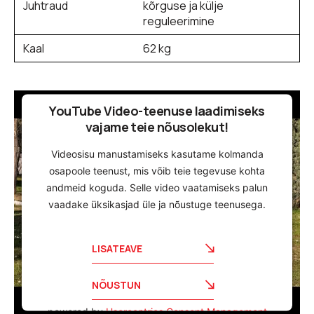
Juhtraud
kõrguse ja külje
reguleerimine
Kaal
62 kg
YouTube Video-teenuse laadimiseks
vajame teie nõusolekut!
Videosisu manustamiseks kasutame kolmanda
osapoole teenust, mis võib teie tegevuse kohta
andmeid koguda. Selle video vaatamiseks palun
vaadake üksikasjad üle ja nõustuge teenusega.
LISATEAVE
NÕUSTUN
powered by
Usercentrics Consent Management