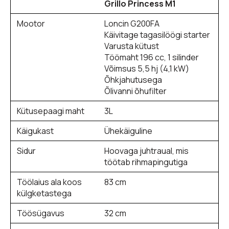
Grillo Princess M1
Mootor
Loncin G200FA
Käivitage tagasilöögi starter
Varusta kütust
Töömaht 196 cc, 1 silinder
Võimsus 5,5 hj (4,1 kW)
Õhkjahutusega
Õlivanni õhufilter
Kütusepaagi maht
3L
Käigukast
Ühekäiguline
Sidur
Hoovaga juhtraual, mis
töötab rihmapingutiga
Töölaius ala koos
83 cm
külgketastega
Töösügavus
32 cm