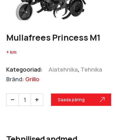
Mullafrees Princess M1
+ km
Kategooriad:
Aiatehnika
,
Tehnika
Bränd:
Grillo
Saada päring
Tehnilised andmed