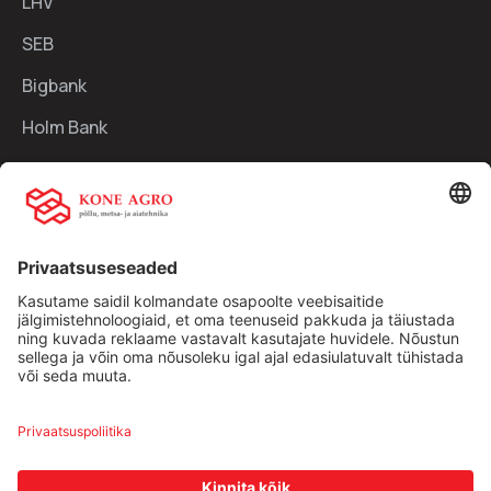
LHV
SEB
Bigbank
Holm Bank
Kiirlingid:
Ettevõttest
Teenused
Traktorid
Uudised
Kasutatud tehnika
Kontakt
Facebook
Instagram