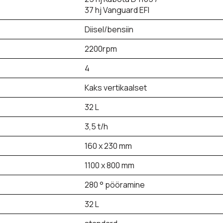
37 hj Vanguard EFI
Diisel/bensiin
2200rpm
4
Kaks vertikaalset
32 L
3,5 t/h
160 x 230 mm
1100 x 800 mm
280 ° pööramine
32 L