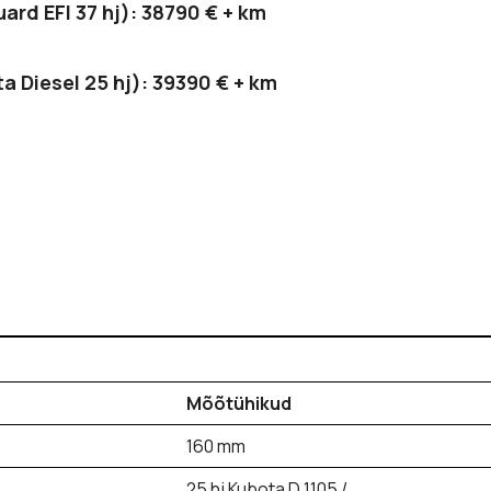
rd EFI 37 hj): 38790 € + km
 Diesel 25 hj): 39390 € + km
Mõõtühikud
160 mm
25 hj Kubota D 1105 /