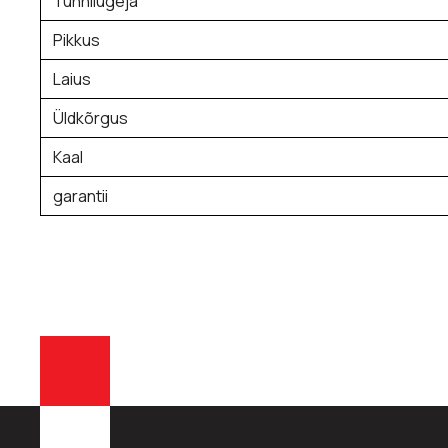
Tunnilugeja
Pikkus
Laius
Üldkõrgus
Kaal
garantii