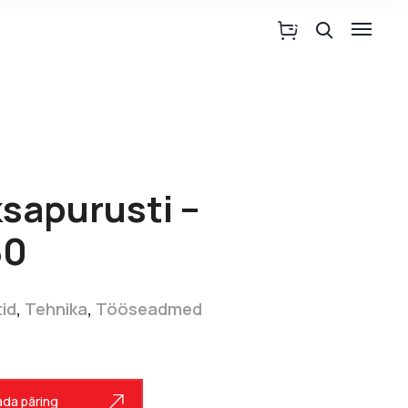
ksapurusti –
60
id
,
Tehnika
,
Tööseadmed
da päring