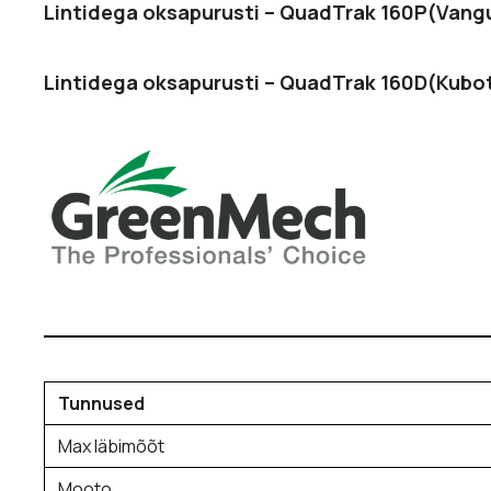
Lintidega oksapurusti – QuadTrak 160P(Vangua
Lintidega oksapurusti – QuadTrak 160D(Kubota
Tunnused
Max läbimõõt
Mooto