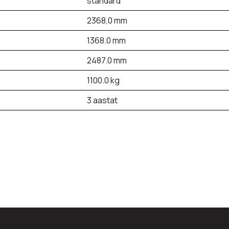
standard
2368,0 mm
1368.0 mm
2487.0 mm
1100.0 kg
3 aastat