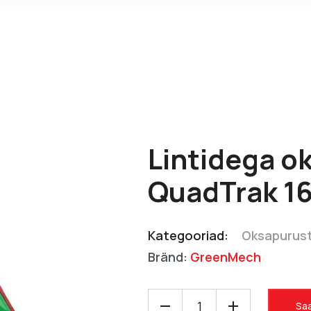
Lintidega o
QuadTrak 1
Kategooriad:
Oksapurust
Bränd:
GreenMech
Saa