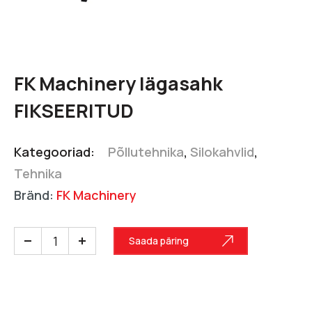
FK Machinery lägasahk
FIKSEERITUD
Kategooriad:
Põllutehnika
,
Silokahvlid
,
Tehnika
Bränd:
FK Machinery
Saada päring