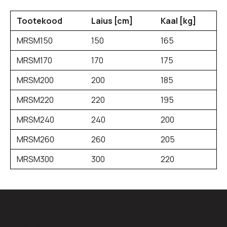
Tootekood
Laius [cm]
Kaal [kg]
MRSM150
150
165
MRSM170
170
175
MRSM200
200
185
MRSM220
220
195
MRSM240
240
200
MRSM260
260
205
MRSM300
300
220
KONE AGRO OÜ