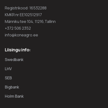
Registrikood: 16532288
KMKR nr EE102512917
Männiku tee 104, 11216,Tallinn
+372 506 2352
info@koneagro.ee
Liisingu info:
Swedbank
LHV
SEB
Bigbank
Holm Bank