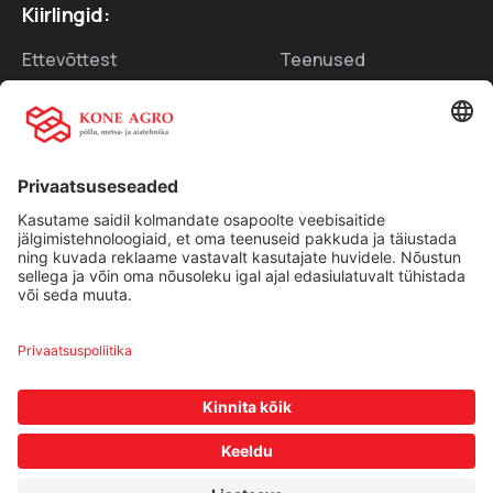
Kiirlingid:
Ettevõttest
Teenused
Traktorid
Uudised
Kasutatud tehnika
Kontakt
Facebook
Instagram
Müügitingimused
|
Privaatsuspoliitika