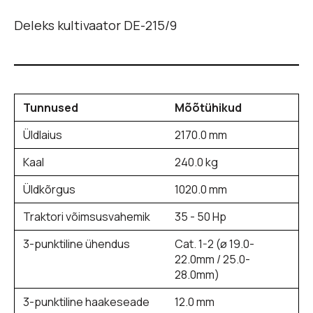
Deleks kultivaator DE-215/9
Tunnused
Mõõtühikud
Üldlaius
2170.0 mm
Kaal
240.0 kg
Üldkõrgus
1020.0 mm
Traktori võimsusvahemik
35 - 50 Hp
3-punktiline ühendus
Cat. 1-2 (ø 19.0-
22.0mm / 25.0-
28.0mm)
3-punktiline haakeseade
12.0 mm