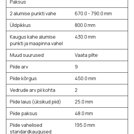
Paksus
2 alumise punkti vahe
670.0 - 790.0 mm
Üldpikkus
800.0 mm
Kaugus kahe alumise
430.0 mm
punkti ja maapinna vahel
Muud suurused
Vaata pilte
Piide arv
9
Piide kõrgus
450.0 mm
Vedrude arv pii kohta
2
Piide laius (üksikud piid)
25.0 mm
Piide paksus
48.0 mm
Piide vahelised
195.0 mm
standardkaugused