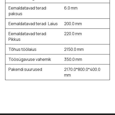
Eemaldatavad terad:
6.0 mm
paksus
Eemaldatavad terad: Laius
200.0 mm
Eemaldatavad terad:
220.0 mm
Pikkus
Tõhus töölaius
2150.0 mm
Töösügavuse vahemik
350.0 mm
Pakendi suurused
2170.0*800.0*400.0
mm