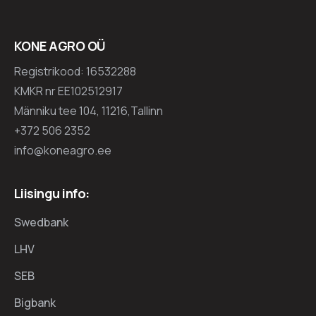
KONE AGRO OÜ
Registrikood: 16532288
KMKR nr EE102512917
Männiku tee 104, 11216,Tallinn
+372 506 2352
info@koneagro.ee
Liisingu info:
Swedbank
LHV
SEB
Bigbank