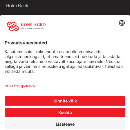
Holm Bank
Kiirlingid:
Ettevõttest
Teenused
Traktorid
Uudised
Kasutatud tehnika
Kontakt
Facebook
Instagram
Müügitingimused
|
Privaatsuspoliitika