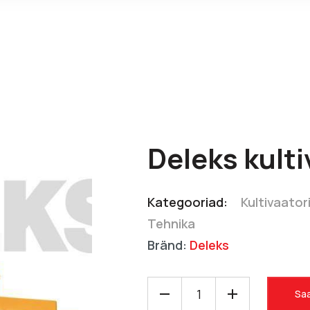
Deleks kult
Kategooriad:
Kultivaator
Tehnika
Bränd:
Deleks
Saa