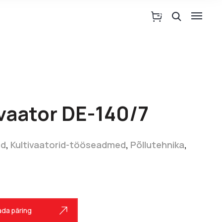
ivaator DE-140/7
id
,
Kultivaatorid-tööseadmed
,
Põllutehnika
,
da päring