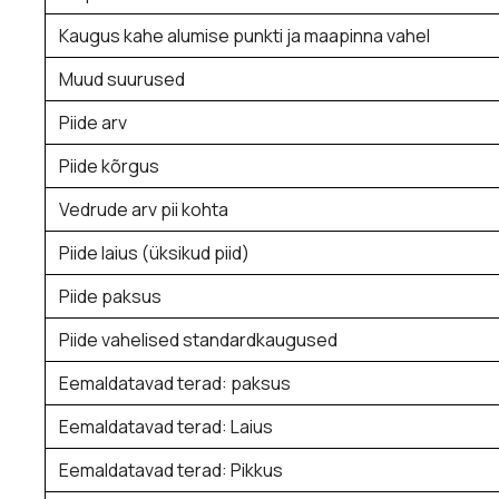
Kaugus kahe alumise punkti ja maapinna vahel
Muud suurused
Piide arv
Piide kõrgus
Vedrude arv pii kohta
Piide laius (üksikud piid)
Piide paksus
Piide vahelised standardkaugused
Eemaldatavad terad: paksus
Eemaldatavad terad: Laius
Eemaldatavad terad: Pikkus