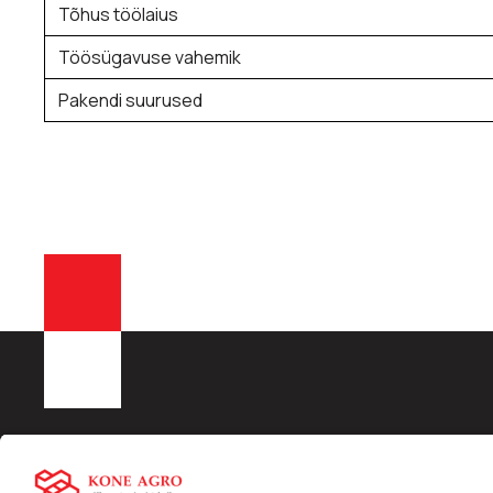
Tõhus töölaius
Töösügavuse vahemik
Pakendi suurused
KONE AGRO OÜ
Liisingu info:
Kiirling