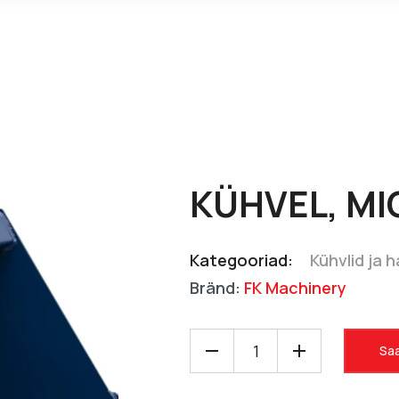
KÜHVEL, M
Kategooriad:
Kühvlid ja 
Bränd:
FK Machinery
Saa