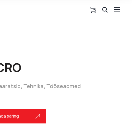
ICRO
haaratsid
,
Tehnika
,
Tööseadmed
da päring