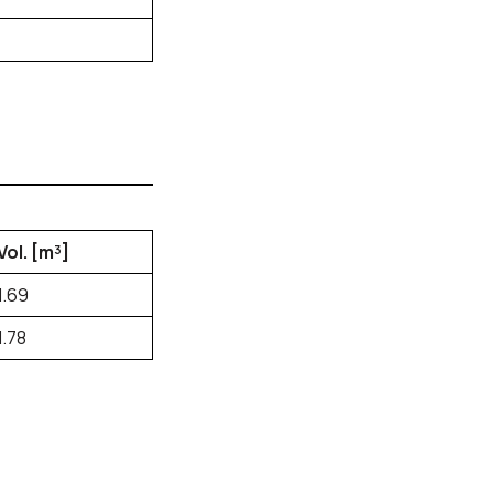
Vol. [m³]
1.69
1.78