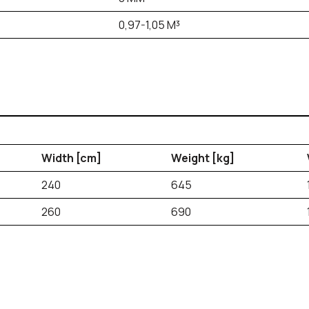
0,97-1,05 M³
Width [cm]
Weight [kg]
240
645
260
690