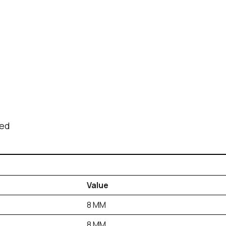
jed
Value
8 MM
8 MM