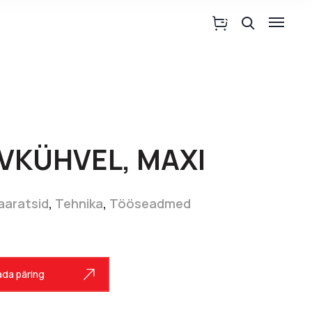
VKÜHVEL, MAXI
haaratsid
,
Tehnika
,
Tööseadmed
da päring