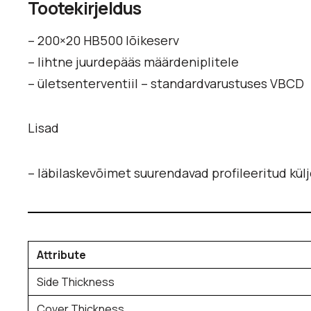
Tootekirjeldus
– 200×20 HB500 lõikeserv
– lihtne juurdepääs määrdeniplitele
– ületsenterventiil – standardvarustuses VBCD
Lisad
– läbilaskevõimet suurendavad profileeritud kül
Attribute
Side Thickness
Cover Thickness