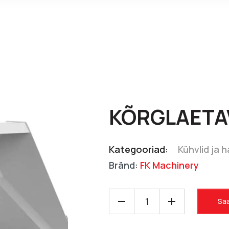
KÕRGLAETA
Kategooriad:
Kühvlid ja 
Bränd:
FK Machinery
Saa