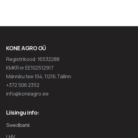
KONE AGRO OÜ
Registrikood: 16532288
KMKR nr EE102512917
Männiku tee 104, 11216,Tallinn
+372 506 2352
info@koneagro.ee
Liisingu info:
Swedbank
LHV