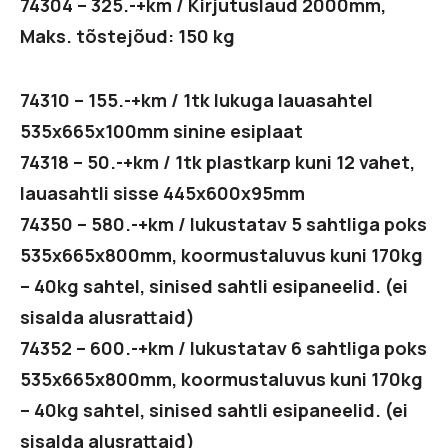
74304 – 325.-+km / Kirjutuslaud 2000mm,
Maks. tõstejõud: 150 kg
74310 – 155.-+km / 1tk lukuga lauasahtel
535x665x100mm sinine esiplaat
74318 – 50.-+km / 1tk plastkarp kuni 12 vahet,
lauasahtli sisse 445x600x95mm
74350 – 580.-+km / lukustatav 5 sahtliga poks
535x665x800mm, koormustaluvus kuni 170kg
– 40kg sahtel, sinised sahtli esipaneelid. (ei
sisalda alusrattaid)
74352 – 600.-+km / lukustatav 6 sahtliga poks
535x665x800mm, koormustaluvus kuni 170kg
– 40kg sahtel, sinised sahtli esipaneelid. (ei
sisalda alusrattaid)