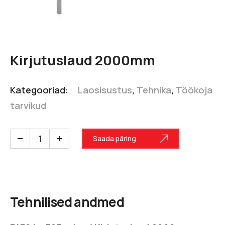
Kirjutuslaud 2000mm
Kategooriad:
Laosisustus
,
Tehnika
,
Töökoja
tarvikud
Saada päring
Tehnilised andmed