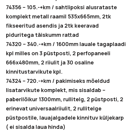
74356 – 105.-+km / sahtlipoksi alusrataste
komplekt metall raamil 535x665mm, 2tk
fikseeritud asendis ja 2tk keeravad
piduritega täiskumm rattad
74320 – 340.-+km / 1600mm lauale tagaplaadi
kpl milles on 3 püstposti, 2 perfopaneeli
666x480mm, 2 riiulit ja 30 osaline
kinnitustarvikute kpl.
74324 – 720.-+km / pakimiseks mõeldud
lisatarvikute komplekt, mis sisaldab –
paberilõikur 1300mm, rullitelg, 2 püstposti, 2
erinevat universaalriiulit, 2 rullitelge
püstpostile, lauajalgadele kinnituv küljekarp
( ei sisalda laua hinda)