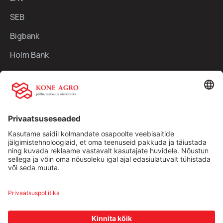
SEB
Bigbank
Holm Bank
Kiirlingid:
Ettevõttest
Teenused
Traktorid
Uudised
Kasutatud tehnika
Kontakt
Facebook
Instagram