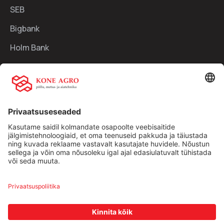
SEB
Bigbank
Holm Bank
Kiirlingid:
Ettevõttest
Teenused
Traktorid
Uudised
Kasutatud tehnika
Kontakt
Facebook
Instagram
Müügitingimused
|
Privaatsuspoliitika