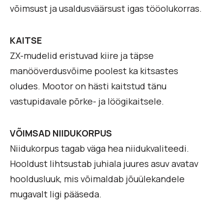
võimsust ja usaldusväärsust igas tööolukorras.
KAITSE
ZX-mudelid eristuvad kiire ja täpse
manööverdusvõime poolest ka kitsastes
oludes. Mootor on hästi kaitstud tänu
vastupidavale põrke- ja löögikaitsele.
VÕIMSAD NIIDUKORPUS
Niidukorpus tagab väga hea niidukvaliteedi.
Hooldust lihtsustab juhiala juures asuv avatav
hooldusluuk, mis võimaldab jõuülekandele
mugavalt ligi pääseda.