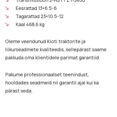
Transmissioon 2-HST / ZT-3400
Eesrattad 13×6.5-6
Tagarattad 23×10.5-12
Kaal 468,6 kg
Oleme veendunud Kioti traktorite ja
liikurseadmete kvaliteedis, sellepärast saame
pakkuda oma klientidele parimat garantiid.
Pakume professionaalset teenindust,
hooldades seadmeid nii garantii ajal kui ka
pärast seda.