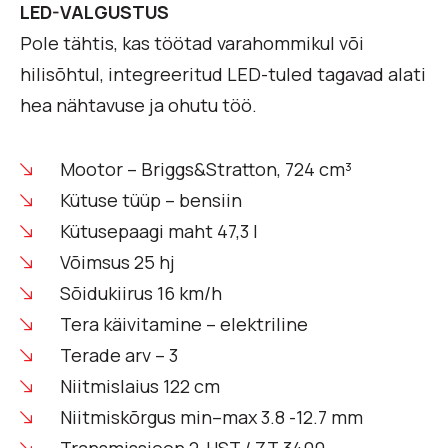
LED-VALGUSTUS
Pole tähtis, kas töötad varahommikul või
hilisõhtul, integreeritud LED-tuled tagavad alati
hea nähtavuse ja ohutu töö.
Mootor – Briggs&Stratton, 724 cm³
Kütuse tüüp – bensiin
Kütusepaagi maht 47,3 l
Võimsus 25 hj
Sõidukiirus 16 km/h
Tera käivitamine – elektriline
Terade arv – 3
Niitmislaius 122 cm
Niitmiskõrgus min–max 3.8 -12.7 mm