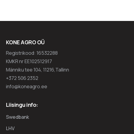
KONE AGRO OÜ
Registrikood: 16532288
KMKR nr EE102512917
Männiku tee 104, 11216,Tallinn
+372 506 2352
info@koneagro.ee
Liisingu info:
Swedbank
LHV