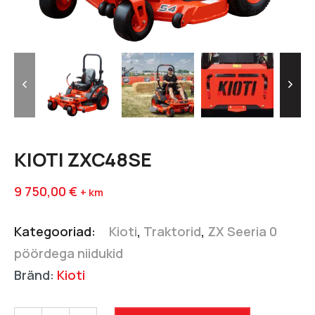
KIOTI ZXC48SE
9 750,00
€
+ km
Kategooriad:
Kioti
,
Traktorid
,
ZX Seeria 0
pöördega niidukid
Bränd:
Kioti