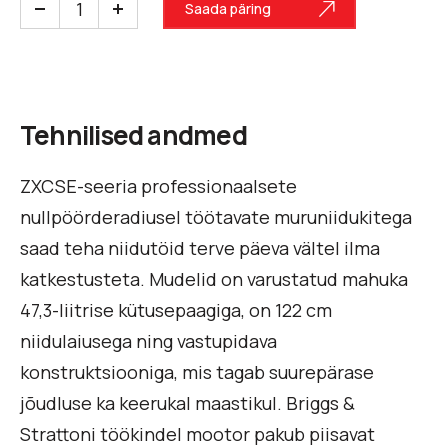
Saada päring
Tehnilised andmed
ZXCSE-seeria professionaalsete
nullpöörderadiusel töötavate muruniidukitega
saad teha niidutöid terve päeva vältel ilma
katkestusteta. Mudelid on varustatud mahuka
47,3-liitrise kütusepaagiga, on 122 cm
niidulaiusega ning vastupidava
konstruktsiooniga, mis tagab suurepärase
jõudluse ka keerukal maastikul. Briggs &
Strattoni töökindel mootor pakub piisavat