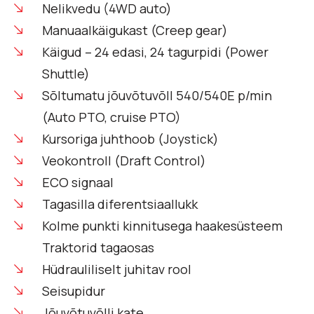
Nelikvedu (4WD auto)
Manuaalkäigukast (Creep gear)
Käigud – 24 edasi, 24 tagurpidi (Power
Shuttle)
Sõltumatu jõuvõtuvõll 540/540E p/min
(Auto PTO, cruise PTO)
Kursoriga juhthoob (Joystick)
Veokontroll (Draft Control)
ECO signaal
Tagasilla diferentsiaallukk
Kolme punkti kinnitusega haakesüsteem
Traktorid tagaosas
Hüdrauliliselt juhitav rool
Seisupidur
Jõuvõtuvõlli kate