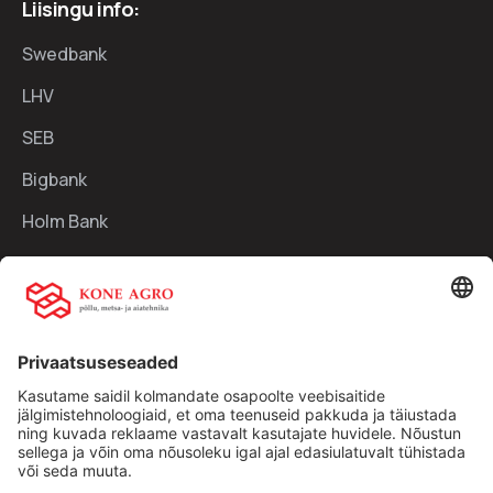
Liisingu info:
Swedbank
LHV
SEB
Bigbank
Holm Bank
Kiirlingid:
Ettevõttest
Teenused
Traktorid
Uudised
Kasutatud tehnika
Kontakt