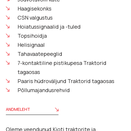
Haagisekonks
CSN valgustus
Hoiatussignaalid ja -tuled
Topsihoidja
Helisignaal
Tahavaatepeeglid
7-kontaktiline pistikupesa Traktorid
tagaosas
Paaris hüdroväljund Traktorid tagaosas
Põllumajandusrehvid
ANDMELEHT
Oleme veendunud Kioti traktorite ja