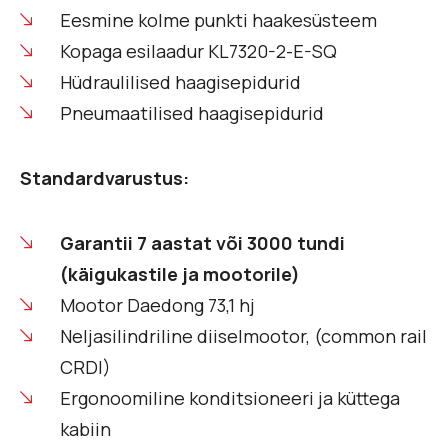
Eesmine kolme punkti haakesüsteem
Kopaga esilaadur KL7320-2-E-SQ
Hüdraulilised haagisepidurid
Pneumaatilised haagisepidurid
Standardvarustus:
Garantii 7 aastat või 3000 tundi
(käigukastile ja mootorile)
Mootor Daedong 73,1 hj
Neljasilindriline diiselmootor, (common rail
CRDI)
Ergonoomiline konditsioneeri ja küttega
kabiin