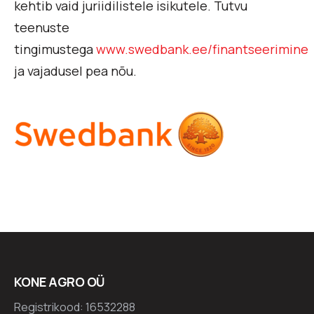
kehtib vaid juriidilistele isikutele. Tutvu
teenuste
tingimustega
www.swedbank.ee/finantseerimine
ja vajadusel pea nõu.
KONE AGRO OÜ
Registrikood: 16532288