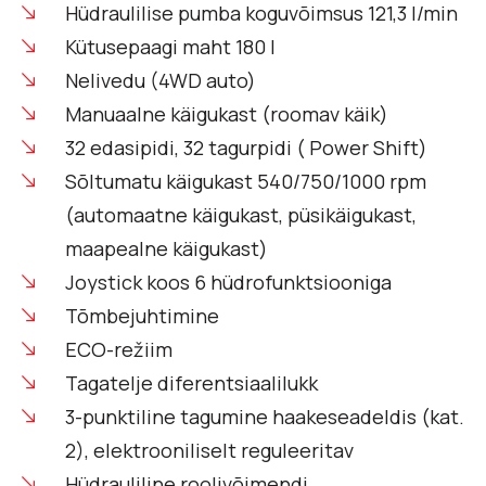
Hüdraulilise pumba koguvõimsus 121,3 l/min
Kütusepaagi maht 180 l
Nelivedu (4WD auto)
Manuaalne käigukast (roomav käik)
32 edasipidi, 32 tagurpidi ( Power Shift)
Sõltumatu käigukast 540/750/1000 rpm
(automaatne käigukast, püsikäigukast,
maapealne käigukast)
Joystick koos 6 hüdrofunktsiooniga
Tõmbejuhtimine
ECO-režiim
Tagatelje diferentsiaalilukk
3-punktiline tagumine haakeseadeldis (kat.
2), elektrooniliselt reguleeritav
Hüdrauliline roolivõimendi