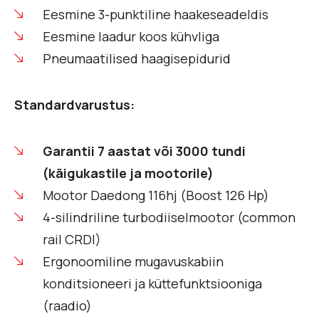
Eesmine 3-punktiline haakeseadeldis
Eesmine laadur koos kühvliga
Pneumaatilised haagisepidurid
Standardvarustus:
Garantii 7 aastat või 3000 tundi
(käigukastile ja mootorile)
Mootor Daedong 116hj (Boost 126 Hp)
4-silindriline turbodiiselmootor (common
rail CRDI)
Ergonoomiline mugavuskabiin
konditsioneeri ja küttefunktsiooniga
(raadio)