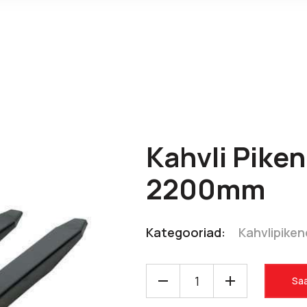
Kahvli Pike
2200mm
Kategooriad:
Kahvlipike
Saa