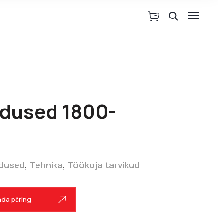
ndused 1800-
ndused
,
Tehnika
,
Töökoja tarvikud
da päring