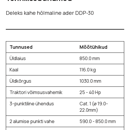
Deleks kahe hõlmaline ader DDP-30
Tunnused
Mõõtühikud
Üldlaius
850.0 mm
Kaal
116.0 kg
Üldkõrgus
1030.0 mm
Traktori võimsusvahemik
25 - 40 Hp
3-punktiline ühendus
Cat. 1 (ø 19.0-
22.0mm)
2 alumise punkti vahe
590.0 - 850.0 mm