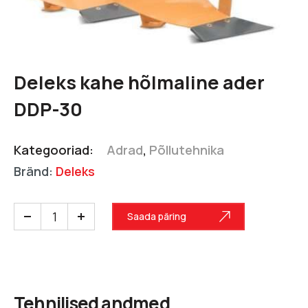
Deleks kahe hõlmaline ader
DDP-30
Kategooriad:
Adrad
,
Põllutehnika
Bränd:
Deleks
Saada päring
Tehnilised andmed