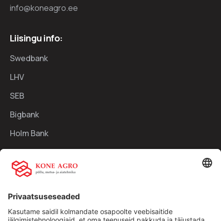
info@koneagro.ee
Liisingu info:
Swedbank
LHV
SEB
Bigbank
Holm Bank
Kiirlingid:
Ettevõttest
Teenused
Traktorid
Uudised