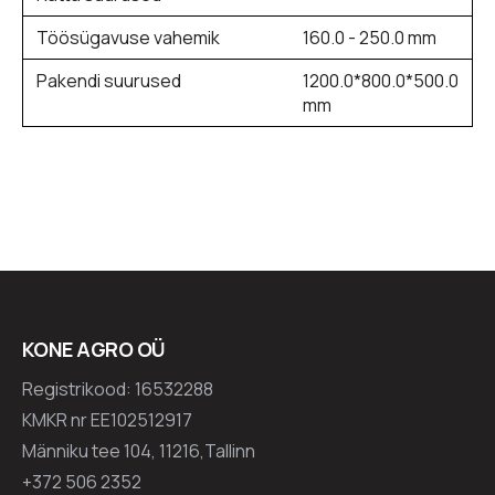
Töösügavuse vahemik
160.0 - 250.0 mm
Pakendi suurused
1200.0*800.0*500.0
mm
KONE AGRO OÜ
Registrikood: 16532288
KMKR nr EE102512917
Männiku tee 104, 11216,Tallinn
+372 506 2352