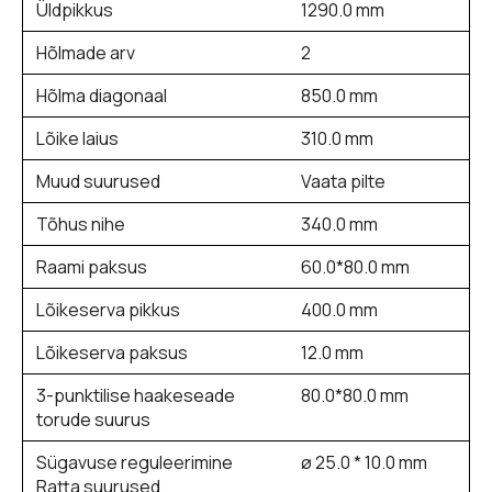
Üldpikkus
1290.0 mm
Hõlmade arv
2
Hõlma diagonaal
850.0 mm
Lõike laius
310.0 mm
Muud suurused
Vaata pilte
Tõhus nihe
340.0 mm
Raami paksus
60.0*80.0 mm
Lõikeserva pikkus
400.0 mm
Lõikeserva paksus
12.0 mm
3-punktilise haakeseade
80.0*80.0 mm
torude suurus
Sügavuse reguleerimine
ø 25.0 * 10.0 mm
Ratta suurused