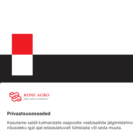
KONE AGRO OÜ
Liisingu info:
Kiirling
Registrikood: 16532288
Swedbank
Ettevõtt
KMKR nr EE102512917
LHV
Traktori
Männiku tee 104, 11216,Tallinn
SEB
Kasutat
+372 506 2352