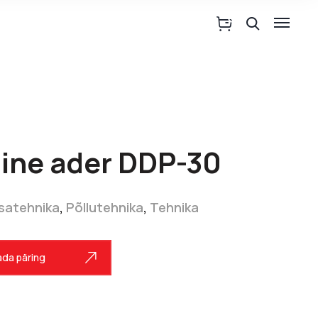
ine ader DDP-30
satehnika
,
Põllutehnika
,
Tehnika
da päring