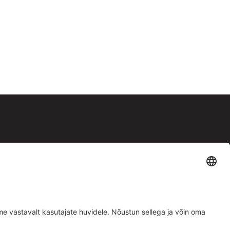
Facebook
Instagram
Müügitingimused
|
Privaatsuspoliitika