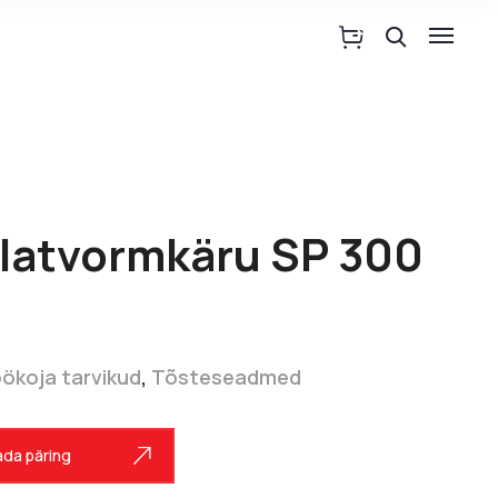
latvormkäru SP 300
ökoja tarvikud
,
Tõsteseadmed
da päring