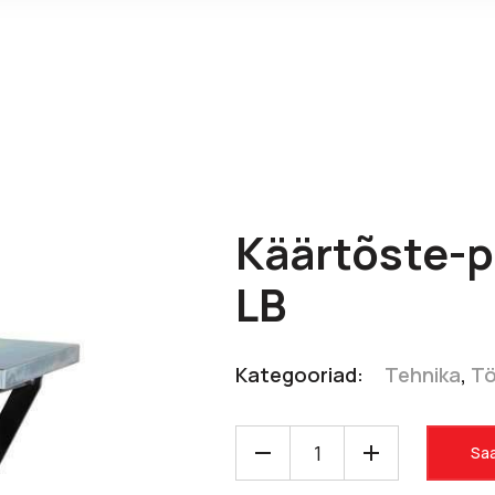
Käärtõste-p
LB
Kategooriad:
Tehnika
,
Tö
Saa