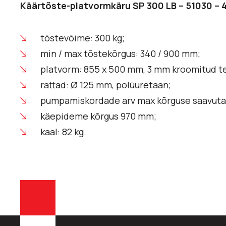
Käärtõste-platvormkäru SP 300 LB – 51030 – 
tõstevõime: 300 kg;
min / max tõstekõrgus: 340 / 900 mm;
platvorm: 855 x 500 mm, 3 mm kroomitud te
rattad: Ø 125 mm, polüuretaan;
pumpamiskordade arv max kõrguse saavutam
käepideme kõrgus 970 mm;
kaal: 82 kg.