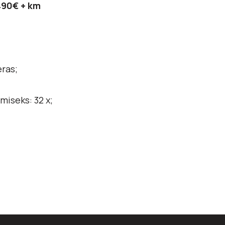
490€ + km
ras;
iseks: 32 x;