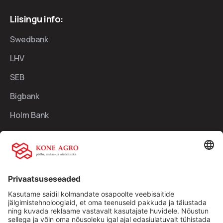
Liisingu info:
Swedbank
LHV
SEB
Bigbank
Holm Bank
Kiirlingid:
Ettevõttest
Teenused
Traktorid
Uudised
Kasutatud tehnika
Kontakt