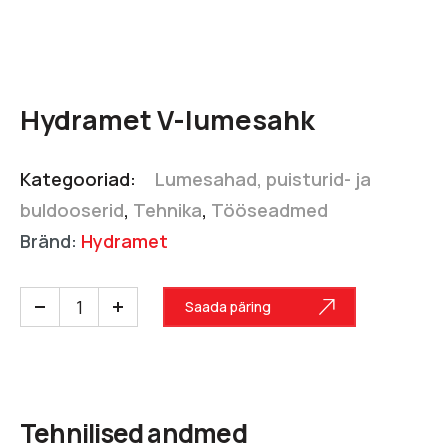
Hydramet V-lumesahk
Kategooriad:
Lumesahad, puisturid- ja
buldooserid
,
Tehnika
,
Tööseadmed
Bränd:
Hydramet
Saada päring
Tehnilised andmed