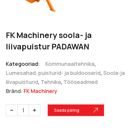
FK Machinery soola- ja
liivapuistur PADAWAN
Kategooriad:
Kommunaaltehnika
,
Lumesahad, puisturid- ja buldooserid
,
Soola-ja
liivapuisturid
,
Tehnika
,
Tööseadmed
Bränd:
FK Machinery
Saada päring