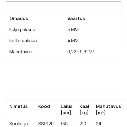
Omadus
Väärtus
Külje paksus
5 MM
Katte paksus
4 MM
Mahutavus
0,22 - 0,31 M³
Nimetus
Kood
Laius
Kaal
Mahutavus
[cm]
[kg]
[m³]
Soola- ja
SSP120
135
210
210