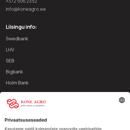
+372 506 2352
info@koneagro.ee
Liisingu info:
Swedbank
LHV
SEB
Bigbank
Holm Bank
Kiirlingid:
Ettevõttest
Teenused
Traktorid
Uudised