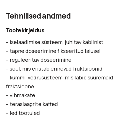
Tehnilised andmed
Toote kirjeldus
– iselaadimise süsteem, juhitav kabiinist
– täpne doseerimine fikseeritud laiusel
– reguleeritav doseerimine
– sõel, mis eristab erinevad fraktsioonid
– kummi-vedrusüsteem, mis läbib suuremaid
fraktsioone
– vihmakate
– teraslaagrite katted
– led töötuled