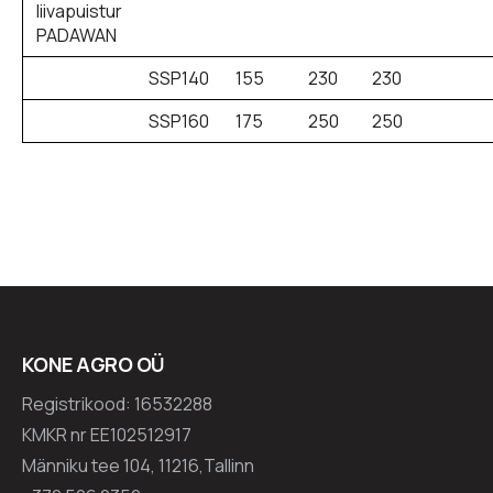
liivapuistur
PADAWAN
SSP140
155
230
230
SSP160
175
250
250
KONE AGRO OÜ
Registrikood: 16532288
KMKR nr EE102512917
Männiku tee 104, 11216,Tallinn