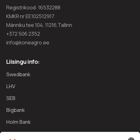
Registrikood: 16532288
KMKR nr EE102512917
Männiku tee 104, 11216,Tallinn
+372 506 2352
info@koneagro.ee
Liisingu info:
Swedbank
LHV
SEB
Bigbank
Holm Bank