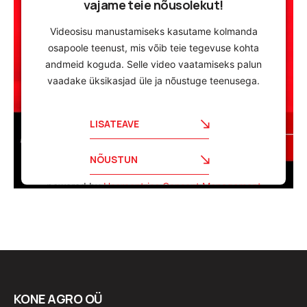
vajame teie nõusolekut!
Videosisu manustamiseks kasutame kolmanda
osapoole teenust, mis võib teie tegevuse kohta
andmeid koguda. Selle video vaatamiseks palun
vaadake üksikasjad üle ja nõustuge teenusega.
LISATEAVE
NÕUSTUN
powered by
Usercentrics Consent Management
Platform
KONE AGRO OÜ