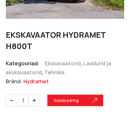
EKSKAVAATOR HYDRAMET
H800T
Kategooriad:
Ekskavaatorid
,
Laadurid ja
ekskavaatorid
,
Tehnika
Bränd:
Hydramet
Saada päring