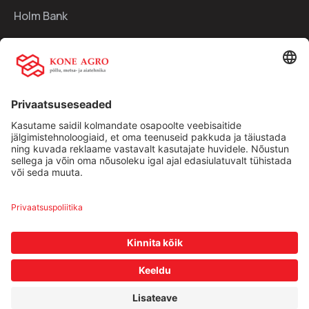
Holm Bank
Kiirlingid:
Ettevõttest
Teenused
Traktorid
Uudised
Kasutatud tehnika
Kontakt
Facebook
Instagram
Müügitingimused
|
Privaatsuspoliitika