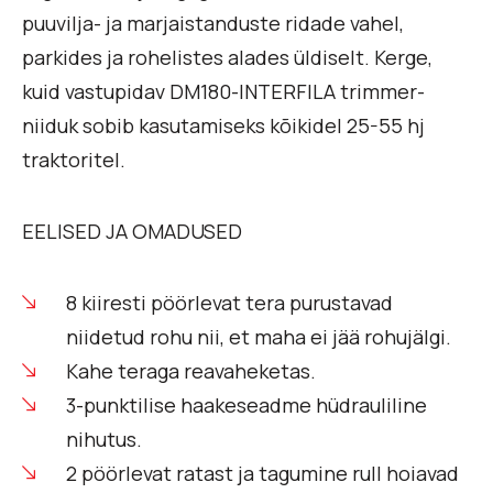
puuvilja- ja marjaistanduste ridade vahel,
parkides ja rohelistes alades üldiselt. Kerge,
kuid vastupidav DM180-INTERFILA trimmer-
niiduk sobib kasutamiseks kõikidel 25-55 hj
traktoritel.
EELISED JA OMADUSED
8 kiiresti pöörlevat tera purustavad
niidetud rohu nii, et maha ei jää rohujälgi.
Kahe teraga reavaheketas.
3-punktilise haakeseadme hüdrauliline
nihutus.
2 pöörlevat ratast ja tagumine rull hoiavad