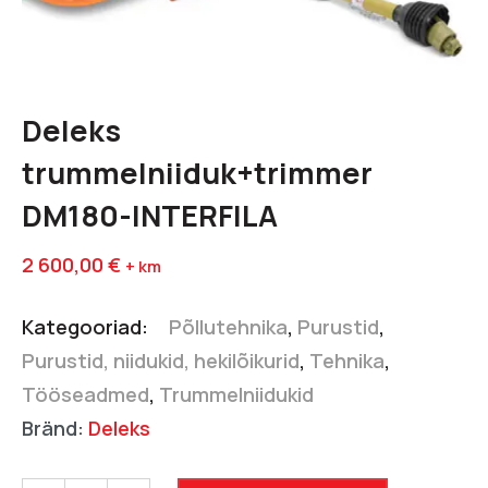
Deleks
trummelniiduk+trimmer
DM180-INTERFILA
2 600,00
€
+ km
Kategooriad:
Põllutehnika
,
Purustid
,
Purustid, niidukid, hekilõikurid
,
Tehnika
,
Tööseadmed
,
Trummelniidukid
Bränd:
Deleks