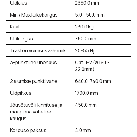
Üldlaius
2350.0 mm
Min / Max lõikekõrgus
5.0 - 50.0 mm
Kaal
230.0 kg
Üldkõrgus
750.0 mm
Traktori võimsusvahemik
25-55 Hj
3-punktiline ühendus
Cat. 1-2 (ø 19.0-
22.0mm)
2 alumise punkti vahe
640.0-740.0 mm
Üldpikkus
1700.0 mm
Jõuvõtuvõlli kinnituse ja
450.0 mm
maapinna vaheline
kaugus
Korpuse paksus
4.0 mm