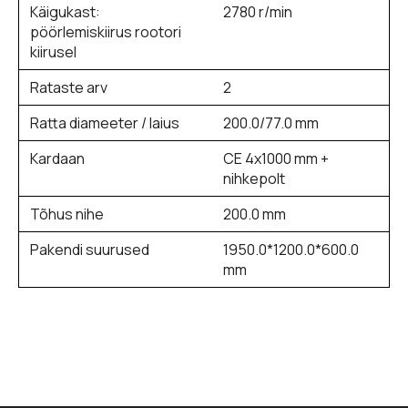
Käigukast:
2780 r/min
pöörlemiskiirus rootori
kiirusel
Rataste arv
2
Ratta diameeter / laius
200.0/77.0 mm
Kardaan
CE 4x1000 mm +
nihkepolt
Tõhus nihe
200.0 mm
Pakendi suurused
1950.0*1200.0*600.0
mm