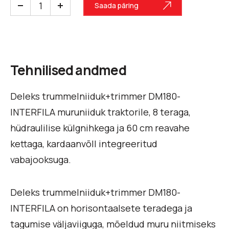
Saada päring
Tehnilised andmed
Deleks trummelniiduk+trimmer DM180-
INTERFILA muruniiduk traktorile, 8 teraga,
hüdraulilise külgnihkega ja 60 cm reavahe
kettaga, kardaanvõll integreeritud
vabajooksuga.
Deleks trummelniiduk+trimmer DM180-
INTERFILA on horisontaalsete teradega ja
tagumise väljaviiguga, mõeldud muru niitmiseks