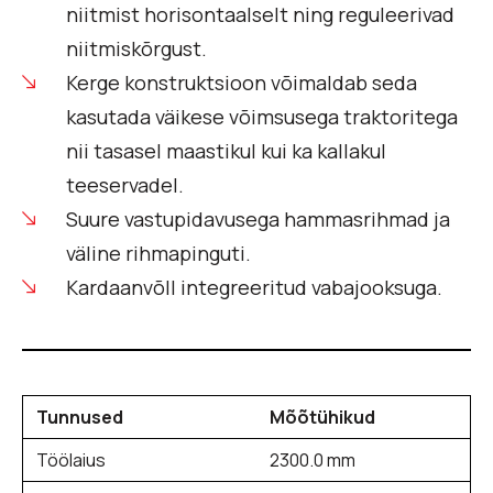
niitmist horisontaalselt ning reguleerivad
niitmiskõrgust.
Kerge konstruktsioon võimaldab seda
kasutada väikese võimsusega traktoritega
nii tasasel maastikul kui ka kallakul
teeservadel.
Suure vastupidavusega hammasrihmad ja
väline rihmapinguti.
Kardaanvõll integreeritud vabajooksuga.
Tunnused
Mõõtühikud
Töölaius
2300.0 mm