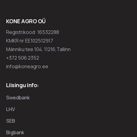
KONE AGRO OÜ
Registrikood: 16532288
KMKR nr EE102512917
Männiku tee 104, 11216,Tallinn
+372 506 2352
info@koneagro.ee
Liisingu info:
Swedbank
LHV
SEB
Bigbank