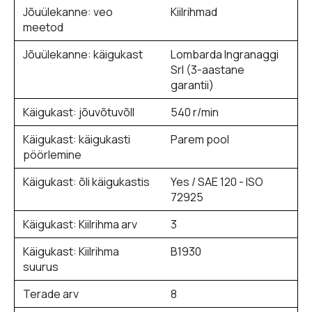
Jõuülekanne: veo
Kiilrihmad
meetod
Jõuülekanne: käigukast
Lombarda Ingranaggi
Srl (3-aastane
garantii)
Käigukast: jõuvõtuvõll
540 r/min
Käigukast: käigukasti
Parem pool
pöörlemine
Käigukast: õli käigukastis
Yes / SAE 120 - ISO
72925
Käigukast: Kiilrihma arv
3
Käigukast: Kiilrihma
B1930
suurus
Terade arv
8