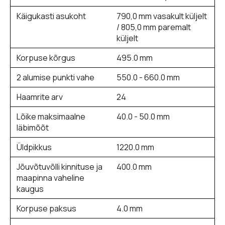
Käigukasti asukoht
790,0 mm vasakult küljelt
/ 805,0 mm paremalt
küljelt
Korpuse kõrgus
495.0 mm
2 alumise punkti vahe
550.0 - 660.0 mm
Haamrite arv
24
Lõike maksimaalne
40.0 - 50.0 mm
läbimõõt
Üldpikkus
1220.0 mm
Jõuvõtuvõlli kinnituse ja
400.0 mm
maapinna vaheline
kaugus
Korpuse paksus
4.0 mm