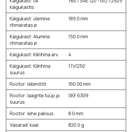
Käigukast: õli
Yes / SAE 120 - ISO 72925
käigukastis
Käigukast: ülemine
189.0 mm
rihmaratas ø
Käigukast: Alumine
150.0 mm
rihmaratas ø
Käigukast: Kiilrihma arv
4
Käigukast: Kiilrihma
17x1250
suurus
Rootor: läbimõõt
160.00 mm
Rootor: laagrite tüüp ja
SKF 6309
suurus
Rootor: lehe paksus
8.0 mm
Vasarad: kaal
820.0 g