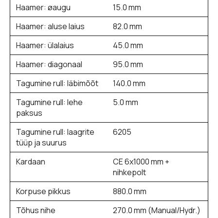
Haamer: øaugu
15.0 mm
Haamer: aluse laius
82.0 mm
Haamer: ülalaius
45.0 mm
Haamer: diagonaal
95.0 mm
Tagumine rull: läbimõõt
140.0 mm
Tagumine rull: lehe
5.0 mm
paksus
Tagumine rull: laagrite
6205
tüüp ja suurus
Kardaan
CE 6x1000 mm +
nihkepolt
Korpuse pikkus
880.0 mm
Tõhus nihe
270.0 mm (Manual/Hydr.)