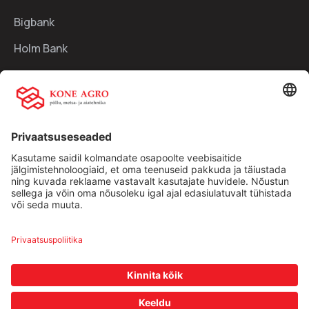
Bigbank
Holm Bank
Kiirlingid:
Ettevõttest
Teenused
Traktorid
Uudised
Kasutatud tehnika
Kontakt
Facebook
Instagram
Müügitingimused
|
Privaatsuspoliitika