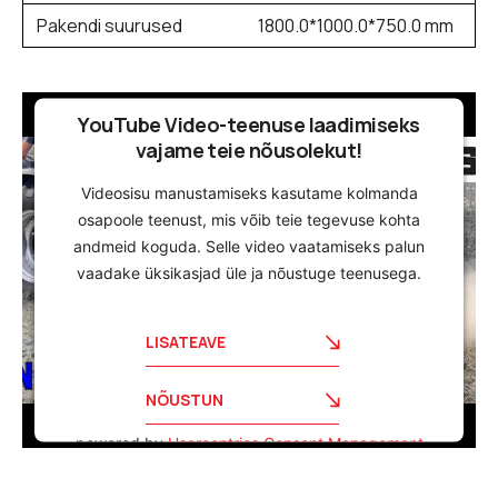
Pakendi suurused
1800.0*1000.0*750.0 mm
YouTube Video-teenuse laadimiseks
vajame teie nõusolekut!
Videosisu manustamiseks kasutame kolmanda
osapoole teenust, mis võib teie tegevuse kohta
andmeid koguda. Selle video vaatamiseks palun
vaadake üksikasjad üle ja nõustuge teenusega.
LISATEAVE
NÕUSTUN
powered by
Usercentrics Consent Management
Platform