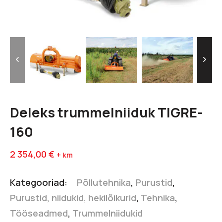
Deleks trummelniiduk TIGRE-
160
2 354,00
€
+ km
Kategooriad:
Põllutehnika
,
Purustid
,
Purustid, niidukid, hekilõikurid
,
Tehnika
,
Tööseadmed
,
Trummelniidukid