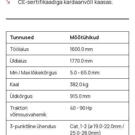
CE-sertifikaadiga kardaanvõll kaasas.
Tunnused
Mõõtühikud
Töölaius
1600.0 mm
Üldlaius
1770.0 mm
Min / Max lõikekõrgus
5.0 - 65.0 mm
Kaal
382.0 kg
Üldkõrgus
915.0 mm
Traktori
40 - 90 Hp
võimsusvahemik
3-punktiline ühendus
Cat. 1-2 (ø 19.0-22.0mm /
25.0-28.0mm)