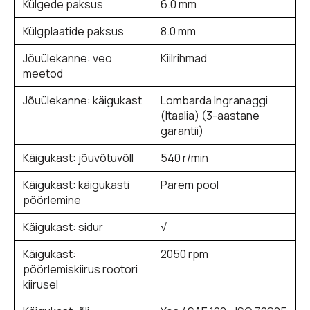
Külgede paksus
6.0 mm
Külgplaatide paksus
8.0 mm
Jõuülekanne: veo
Kiilrihmad
meetod
Jõuülekanne: käigukast
Lombarda Ingranaggi
(Itaalia) (3-aastane
garantii)
Käigukast: jõuvõtuvõll
540 r/min
Käigukast: käigukasti
Parem pool
pöörlemine
Käigukast: sidur
√
Käigukast:
2050 rpm
pöörlemiskiirus rootori
kiirusel