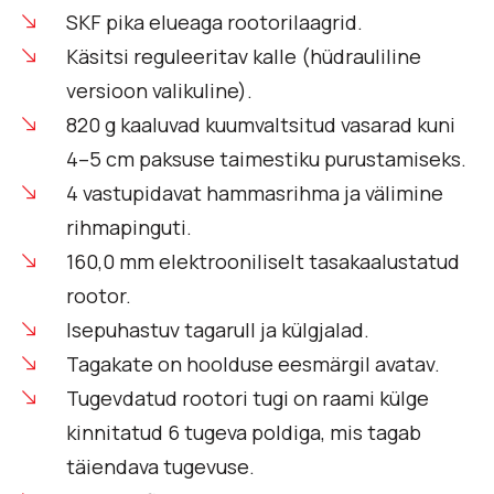
SKF pika elueaga rootorilaagrid.
Käsitsi reguleeritav kalle (hüdrauliline
versioon valikuline).
820 g kaaluvad kuumvaltsitud vasarad kuni
4–5 cm paksuse taimestiku purustamiseks.
4 vastupidavat hammasrihma ja välimine
rihmapinguti.
160,0 mm elektrooniliselt tasakaalustatud
rootor.
Isepuhastuv tagarull ja külgjalad.
Tagakate on hoolduse eesmärgil avatav.
Tugevdatud rootori tugi on raami külge
kinnitatud 6 tugeva poldiga, mis tagab
täiendava tugevuse.