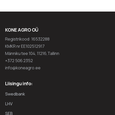
KONE AGRO OÜ
Registrikood: 16532288
KMKR nr EE102512917
Männiku tee 104, 11216,Tallinn
+372 506 2352
info@koneagro.ee
Liisingu info:
Swedbank
LHV
SEB