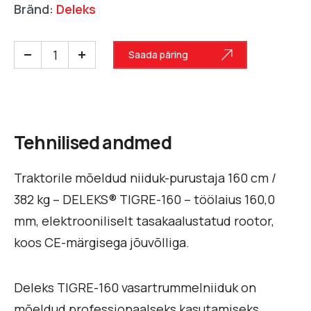
Bränd:
Deleks
Saada päring
Tehnilised andmed
Traktorile mõeldud niiduk-purustaja 160 cm /
382 kg – DELEKS® TIGRE-160 – töölaius 160,0
mm, elektrooniliselt tasakaalustatud rootor,
koos CE-märgisega jõuvõlliga.
Deleks TIGRE-160 vasartrummelniiduk on
mõeldud professionaalseks kasutamiseks