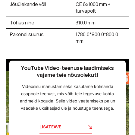
Jõuülekande võll
CE 6x1000 mm +
turvapolt
Tõhus nihe
310.0 mm
Pakendi suurus
1780.0*900.0*800.0
mm
YouTube Video-teenuse laadimiseks
vajame teie nõusolekut!
Videosisu manustamiseks kasutame kolmanda
osapoole teenust, mis võib teie tegevuse kohta
andmeid koguda. Selle video vaatamiseks palun
vaadake üksikasjad üle ja nõustuge teenusega.
LISATEAVE