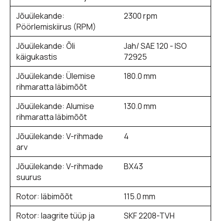
Jõuülekande:
2300 rpm
Pöörlemiskiirus (RPM)
Jõuülekande: Õli
Jah/ SAE 120 - ISO
käigukastis
72925
Jõuülekande: Ülemise
180.0 mm
rihmaratta läbimõõt
Jõuülekande: Alumise
130.0 mm
rihmaratta läbimõõt
Jõuülekande: V-rihmade
4
arv
Jõuülekande: V-rihmade
BX43
suurus
Rotor: läbimõõt
115.0 mm
Rotor: laagrite tüüp ja
SKF 2208-TVH