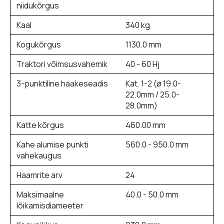
niidukõrgus
Kaal
340 kg
Kogukõrgus
1130.0 mm
Traktori võimsusvahemik
40 - 60 Hj
3-punktiline haakeseadis
Kat. 1-2 (ø 19.0-
22.0mm / 25.0-
28.0mm)
Katte kõrgus
460.00 mm
Kahe alumise punkti
560.0 - 950.0 mm
vahekaugus
Haamrite arv
24
Maksimaalne
40.0 - 50.0 mm
lõikamisdiameeter