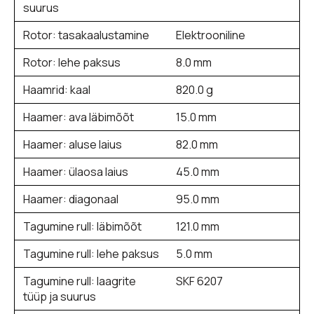
suurus
Rotor: tasakaalustamine
Elektrooniline
Rotor: lehe paksus
8.0 mm
Haamrid: kaal
820.0 g
Haamer: ava läbimõõt
15.0 mm
Haamer: aluse laius
82.0 mm
Haamer: ülaosa laius
45.0 mm
Haamer: diagonaal
95.0 mm
Tagumine rull: läbimõõt
121.0 mm
Tagumine rull: lehe paksus
5.0 mm
Tagumine rull: laagrite
SKF 6207
tüüp ja suurus