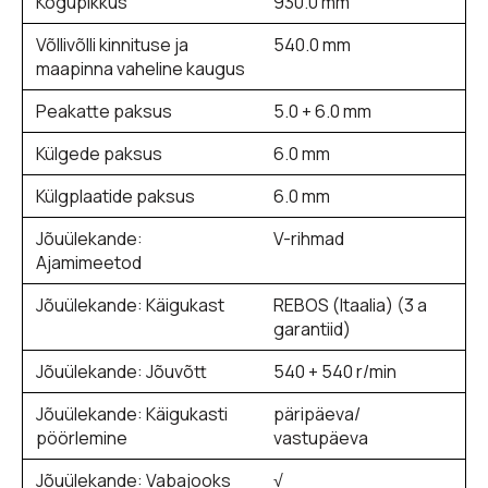
Kogupikkus
930.0 mm
Võllivõlli kinnituse ja
540.0 mm
maapinna vaheline kaugus
Peakatte paksus
5.0 + 6.0 mm
Külgede paksus
6.0 mm
Külgplaatide paksus
6.0 mm
Jõuülekande:
V-rihmad
Ajamimeetod
Jõuülekande: Käigukast
REBOS (Itaalia) (3 a
garantiid)
Jõuülekande: Jõuvõtt
540 + 540 r/min
Jõuülekande: Käigukasti
päripäeva/
pöörlemine
vastupäeva
Jõuülekande: Vabajooks
√