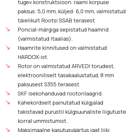
tugev konstruktsioon: raami korpuse
paksus: 5,0 mm, küljed: 6,0 mm, valmistatud
täielikult Rootsi SSAB terasest.
Poncial-märgiga sepistatud haamrid
(valmistatud Itaalias).
Haamrite kinnitused on valmistatud
HARDOX-ist.
Rotor on valmistatud ARVEDI torudest,
elektrooniliselt tasakaalustatud, 8 mm
paksusest S355 terasest.
SKF isekohanduvad rootorilaagrid.
Kahekordselt painutatud külgjalad
takistavad purustil külgsuunaliste liigutuste
korral ummistumist.
Maksimaalne kasutusväärtus igat liiki