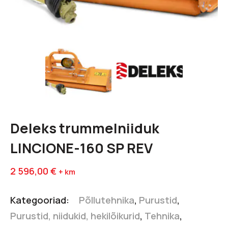
Deleks trummelniiduk
LINCIONE-160 SP REV
2 596,00
€
+ km
Kategooriad:
Põllutehnika
,
Purustid
,
Purustid, niidukid, hekilõikurid
,
Tehnika
,