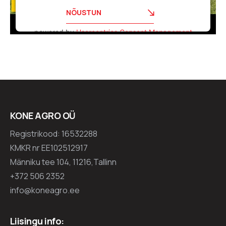
NÕUSTUN
powered by
Usercentrics Consent Management
Platform
KONE AGRO OÜ
Registrikood: 16532288
KMKR nr EE102512917
Männiku tee 104, 11216,Tallinn
+372 506 2352
info@koneagro.ee
Liisingu info: