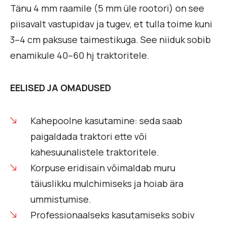
Tänu 4 mm raamile (5 mm üle rootori) on see
piisavalt vastupidav ja tugev, et tulla toime kuni
3–4 cm paksuse taimestikuga. See niiduk sobib
enamikule 40–60 hj traktoritele.
EELISED JA OMADUSED
Kahepoolne kasutamine: seda saab
paigaldada traktori ette või
kahesuunalistele traktoritele.
Korpuse eridisain võimaldab muru
täiuslikku mulchimiseks ja hoiab ära
ummistumise.
Professionaalseks kasutamiseks sobiv