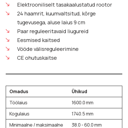
Elektrooniliselt tasakaalustatud rootor
24 haamrit, kuumvaltsitud, kõrge
tugevusega, aluse laius 9 cm
Paar reguleeritavaid liugureid
Eesmised kaitsed
Vööde välisreguleerimine
CE ohutuskaitse
Omadus
Ühikud
Töölaius
1600.0 mm
Kogulaius
1740.5 mm
Minimaalne / maksimaalne
38.0 - 60.0 mm