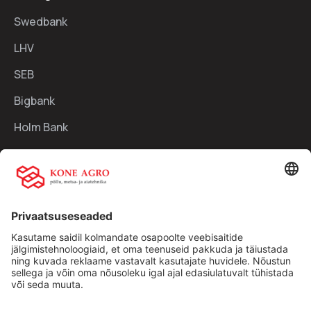
Swedbank
LHV
SEB
Bigbank
Holm Bank
Kiirlingid:
Ettevõttest
Teenused
Traktorid
Uudised
Kasutatud tehnika
Kontakt
Facebook
Instagram