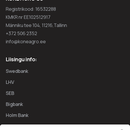
Registrikood: 16532288
KMKR nr EE102512917
Männiku tee 104, 11216,Tallinn
+372 506 2352
info@koneagro.ee
Liisingu info:
Swedbank
LHV
SEB
Bigbank
Holm Bank