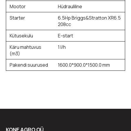
Mootor
Hüdrauliline
Starter
6.5Hp Briggs&Stratton XR6.5
208cc
Kütusekulu
E-start
Käru mahtuvus
1 l/h
(m3)
Pakendi suurused
1600.0*900.0*1500.0 mm
KONE AGRO OÜ