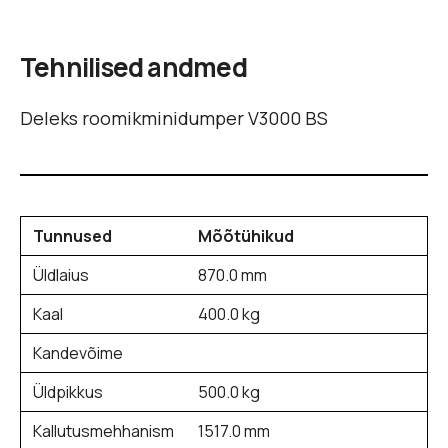
Tehnilised andmed
Deleks roomikminidumper V3000 BS
Tunnused
Mõõtühikud
Üldlaius
870.0 mm
Kaal
400.0 kg
Kandevõime
Üldpikkus
500.0 kg
Kallutusmehhanism
1517.0 mm