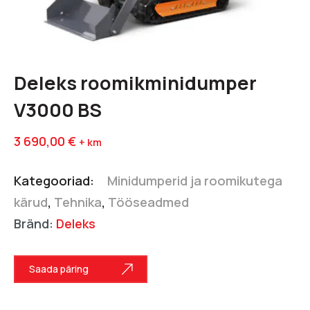
Deleks roomikminidumper
V3000 BS
3 690,00
€
+ km
Kategooriad:
Minidumperid ja roomikutega
kärud
,
Tehnika
,
Tööseadmed
Bränd:
Deleks
Saada päring